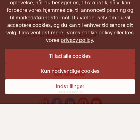
oplevelse, når du besøger os, til statistik, så vi kan
forbedre vores hjemmeside, til annoncetilpasning og
INFORMATION
til markedsføringsformål. Du vælger selv om du vil
KONCERN
acceptere cookies, og du kan til enhver tid ændre dit
valg. Læs venligst mere i vores
cookie policy
eller læs
TIL FORHANDLERE OG PRESSEN
vores
privacy policy
.
Tillad alle cookies
Kun nødvendige cookies
Indstillinger
Let's be social!
Havemøbler fra Brafab skal kunne holde til både