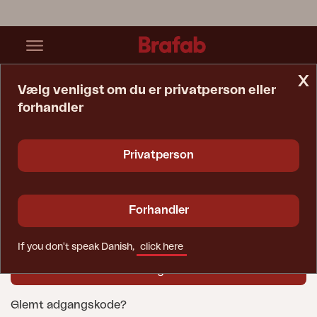
x
Vælg venligst om du er privatperson eller
forhandler
Startside
Forhandler-Login
Brugernavn
Privatperson
Adgangskode
Forhandler
If you don't speak Danish,
click here
Glemt adgangskode?