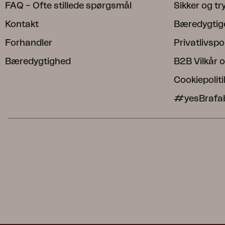
FAQ – Ofte stillede spørgsmål
Sikker og t
Kontakt
Bæredygtig
Forhandler
Privatlivspol
Bæredygtighed
B2B Vilkår o
Cookiepoliti
#yesBrafa