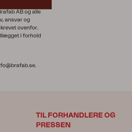
se med de ovenfor
rafab AB og alle
v, ansvar og
skrevet ovenfor.
dlægget i forhold
info@brafab.se.
TIL FORHANDLERE OG
PRESSEN