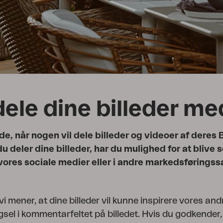
Peace
Grower Greens
Lomma
Kelia
Delia
Lyra
dele dine billeder m
lade, når nogen vil dele billeder og videoer af deres 
 deler dine billeder, har du mulighed for at blive 
vores sociale medier eller i andre markedsførin
r vi mener, at dine billeder vil kunne inspirere vores an
gsel i kommentarfeltet på billedet. Hvis du godkender,