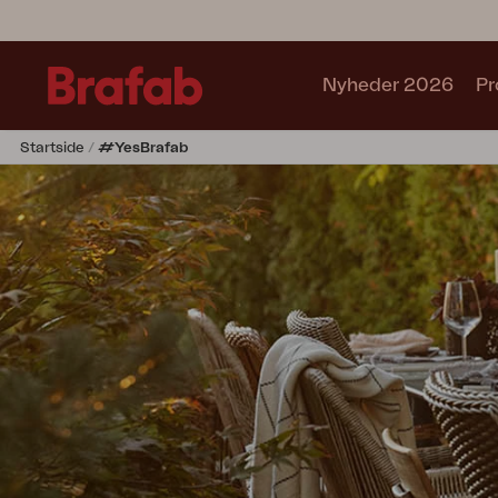
Nyheder 2026
Pr
Startside
#yesBrafab
Produkter
Sofa
Lænestol
Stol
Bord
Udekøkken
Solseng
Relax
Hængesofa
Parasol
Pavillion
Tilbehør