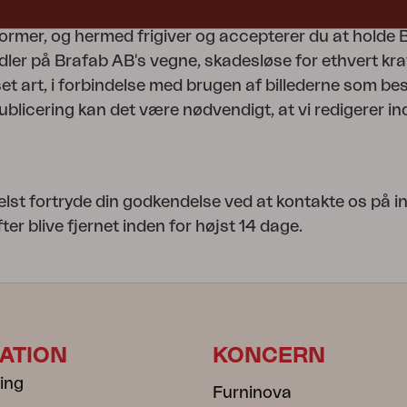
 intellektuelle ejendomsrettigheder til dem i forbindel
rmer, og hermed frigiver og accepterer du at holde B
dler på Brafab AB's vegne, skadesløse for ethvert kra
set art, i forbindelse med brugen af billederne som be
blicering kan det være nødvendigt, at vi redigerer in
lst fortryde din godkendelse ved at kontakte os på 
fter blive fjernet inden for højst 14 dage.
ATION
KONCERN
ning
Furninova