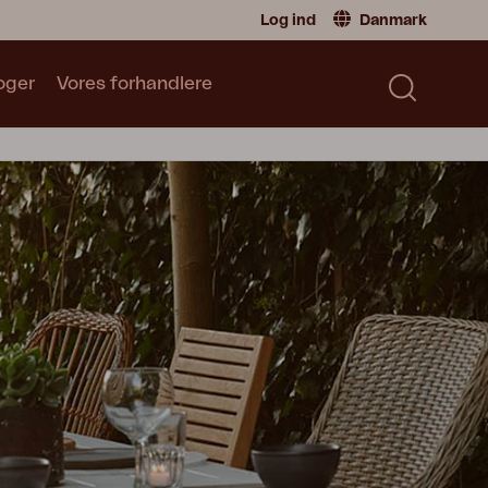
Log ind
Danmark
oger
Vores forhandlere
Forhandler
Danmark
|
Denmark
Sverige
|
Sweden
Katalog
Norge
|
Norway
Læs vores katalog
Global
|
Global
Tyskland
|
Germany
Frankrike
|
France
Skift til privatperson