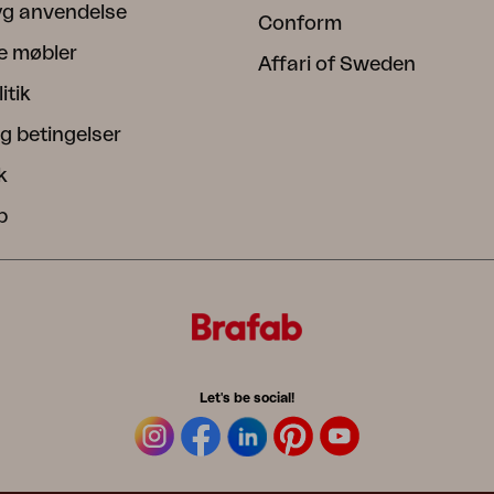
ryg anvendelse
Conform
e møbler
Affari of Sweden
itik
g betingelser
k
b
Let's be social!