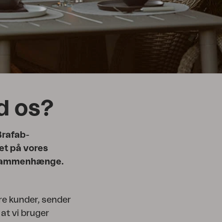
ed os?
Brafab-
set på vores
gssammenhænge.
dre kunder, sender
 at vi bruger