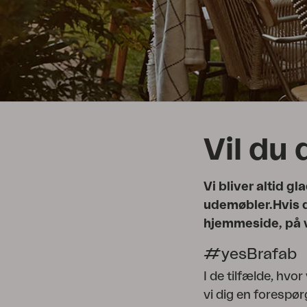
Hynde
Opbevaring
Møbelovertræk
Salgsmateriale
Vedligeholdelsesprodukter
Sæt
Vil du 
Vi bliver altid g
udemøbler.Hvis du
hjemmeside, på 
#yesBrafab
I de tilfælde, hvo
vi dig en forespør