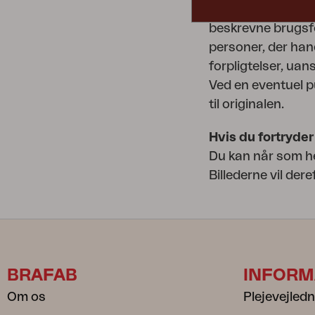
billeder og for de
beskrevne brugsfo
personer, der han
forpligtelser, uan
Ved en eventuel pu
til originalen.
Hvis du fortryder
Du kan når som he
Billederne vil dere
BRAFAB
INFORM
Om os
Plejevejled