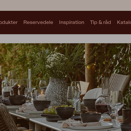
odukter
Reservedele
Inspiration
Tip & råd
Katal
Samlinger
Se alle samlinger
Motty
Blixt
Trolly