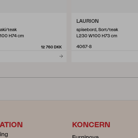
LAURION
aki/teak
spisebord, Sort/teak
100 H74 cm
L230 W100 H73 cm
4067-8
12 760 DKK
ATION
KONCERN
ning
Furninova