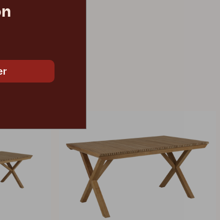
on
2 590 DKK
er