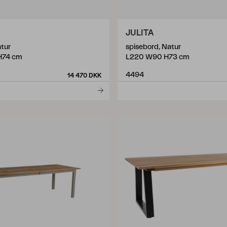
JULITA
atur
spisebord, Natur
H74 cm
L220 W90 H73 cm
4494
14 470 DKK