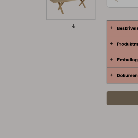
stole i polyr
Peace
Grower Greens
Lomma
Beskrivel
Produktm
Kelia
Delia
Lyra
Emballag
Dokumen