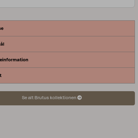
attan passer godt til.
se
ål
einformation
t
Se alt Brutus kollektionen