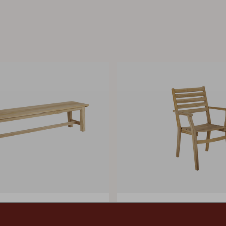
KEROS
stol med armlæn, Natur