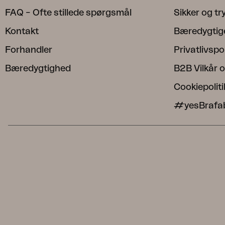
FAQ – Ofte stillede spørgsmål
Sikker og t
Kontakt
Bæredygtig
Forhandler
Privatlivspol
Bæredygtighed
B2B Vilkår o
Cookiepoliti
#yesBrafa