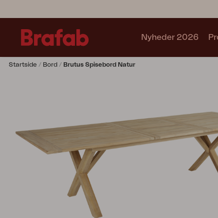
Nyheder 2026
Pr
Startside
Bord
Brutus Spisebord Natur
Produkter
Sofa
Lænestol
Stol
Bord
Udekøkken
Solseng
Relax
Hængesofa
Parasol
Pavillion
Tilbehør