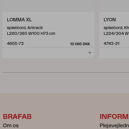
LOMMA XL
LYON
spisebord, Antracit
spisebord, Kh
L260/380 W100 H73 cm
L224/304 W
4655-73
4743-21
13 095 DKK
BRAFAB
INFORM
Om os
Plejevejled