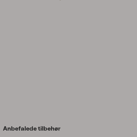
Hynde
Opbevaring
Møbelovertræk
Salgsmateriale
Vedligeholdelsesprodukter
Sæt
Anbefalede tilbehør