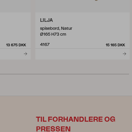
LILJA
spisebord, Natur
Ø165 H73 cm
4167
13 675 DKK
15 165 DKK
TIL FORHANDLERE OG
PRESSEN