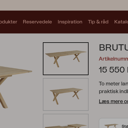
odukter
Reservedele
Inspiration
Tip & råd
Katal
Samlinger
BRUTU
Se alle samlinger
Artikelnum
15 550
To meter lan
praktisk ind
Motty
Blixt
Trolly
2,65 meter.
Læs mere o
og en generø
at placere 
stil. Fås i 
St