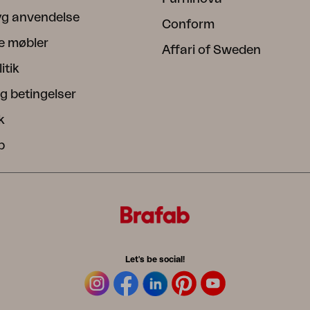
ryg anvendelse
Conform
e møbler
Affari of Sweden
itik
g betingelser
k
b
Let's be social!