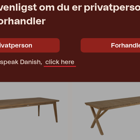
5 cm
W59 D64 H89 cm
venligst om du er privatpers
2078
6 545 DKK
forhandler
ivatperson
Forhandl
t speak Danish,
click here