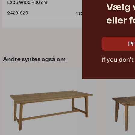
L205 W155 H80 cm
L190 D41 H4
Vælg 
2429-820
2081
1 330 DKK
eller 
Pr
Andre syntes også om
If you don'