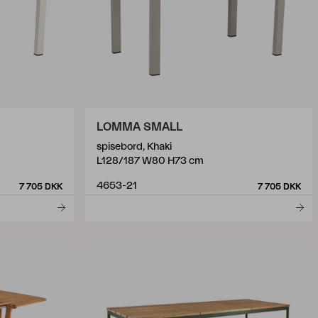
LOMMA SMALL
spisebord, Khaki
L128/187 W80 H73 cm
4653-21
7 705 DKK
7 705 DKK