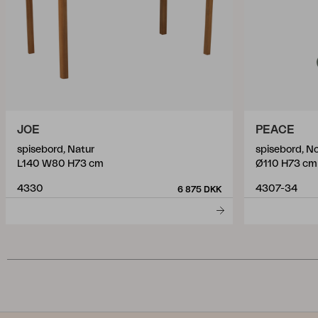
JOE
PEACE
spisebord, Natur
spisebord, N
L140 W80 H73 cm
Ø110 H73 cm
4330
4307-34
6 875 DKK