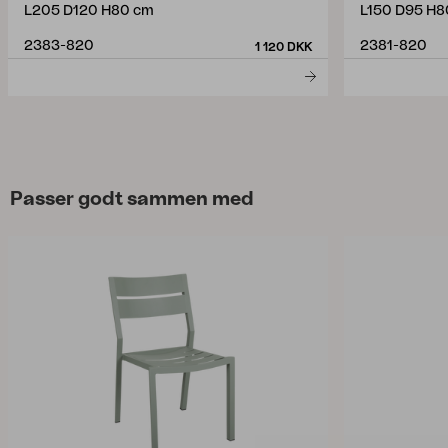
L205 D120 H80 cm
L150 D95 H8
2383-820
2381-820
1 120 DKK
Passer godt sammen med