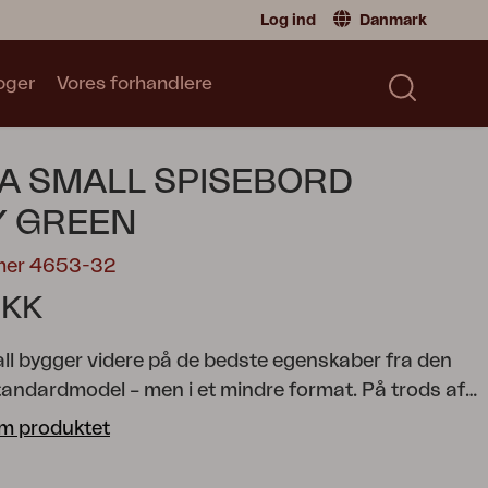
Log ind
Danmark
oger
Vores forhandlere
Forhandler
Danmark
|
Denmark
Sverige
|
Sweden
Katalog
 SMALL SPISEBORD
Norge
|
Norway
Læs vores katalog
Global
|
Global
Y GREEN
Tyskland
|
Germany
mer 4653-32
Frankrike
|
France
DKK
Skift til privatperson
 bygger videre på de bedste egenskaber fra den
andardmodel – men i et mindre format. På trods af
format skaber designet en følelse af fællesskab og
m produktet
 at rumme flere gæster, hvis der er behov for det.
ng er skandinavisk design, høj funktionalitet og