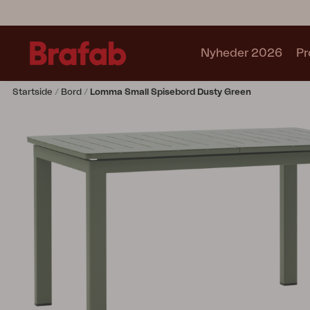
Nyheder 2026
Pr
Startside
Bord
Lomma Small Spisebord Dusty Green
Produkter
Sofa
Lænestol
Stol
Bord
Udekøkken
Solseng
Relax
Hængesofa
Parasol
Pavillion
Tilbehør