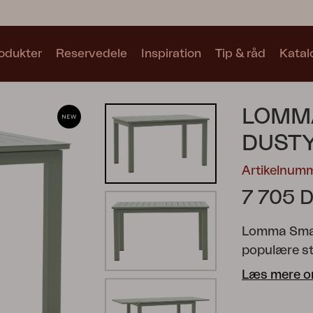
odukter
Reservedele
Inspiration
Tip & råd
Katal
Samlinger
LOMMA
Se alle samlinger
DUST
Artikelnum
7 705 
Lomma Small
Motty
Blixt
Trolly
populære st
det mindre 
Læs mere o
gør det nemt
Endnu en ga