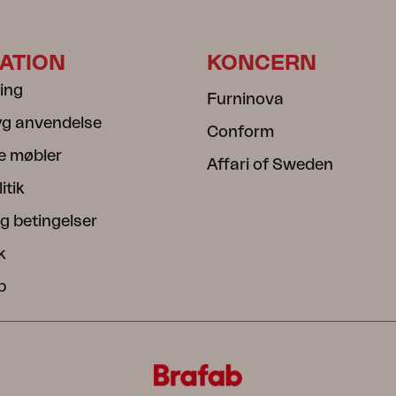
ATION
KONCERN
ning
Furninova
ryg anvendelse
Conform
e møbler
Affari of Sweden
itik
g betingelser
k
b