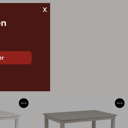
x
on
1 070 DKK
er