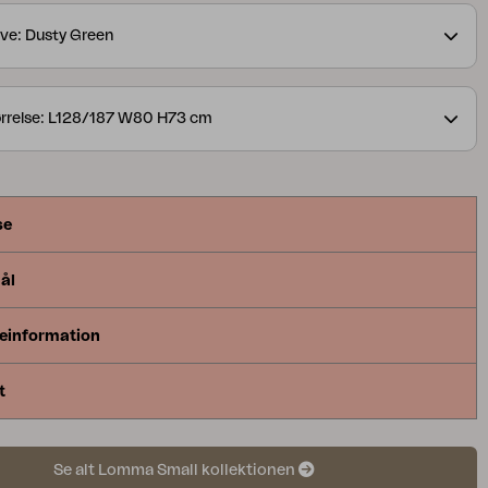
oportioner kombineret i ét bord.
ve: Dusty Green
rrelse: L128/187 W80 H73 cm
se
ål
einformation
t
Se alt Lomma Small kollektionen