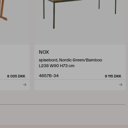
NOX
spisebord, Nordic Green/Bamboo
L238 W90 H73 cm
4657B-34
8 035 DKK
9 115 DKK