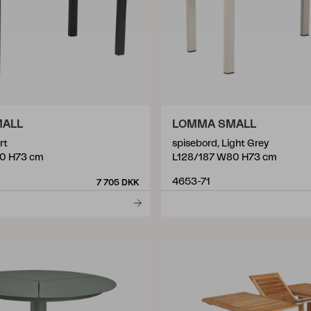
ALL
LOMMA SMALL
rt
spisebord, Light Grey
0 H73 cm
L128/187 W80 H73 cm
4653-71
7 705 DKK