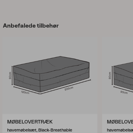
Anbefalede tilbehør
MØBELOVERTRÆK
MØBELOV
havemøbelsæt, Black-Breathable
havemøbelsæt