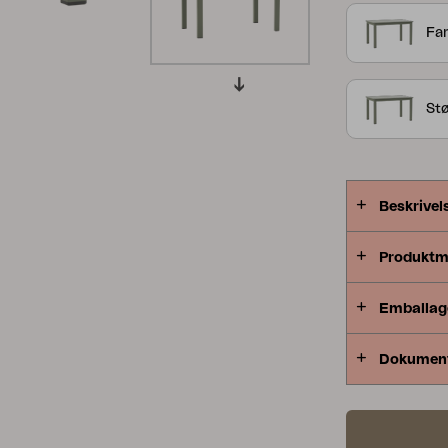
generøse pr
Peace
Grower Greens
Lomma
Far
Stø
Kelia
Delia
Lyra
Beskrivel
Produktm
Emballag
Dokumen