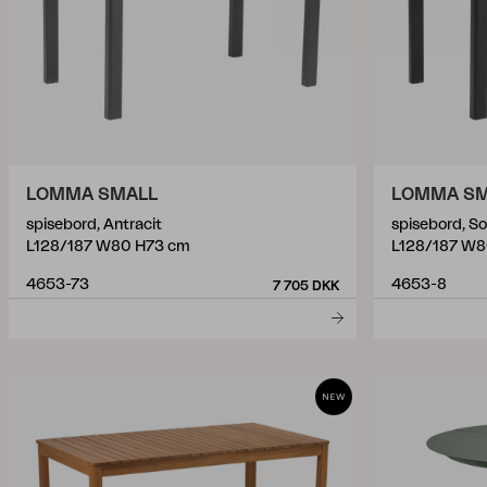
LOMMA SMALL
LOMMA SM
spisebord, Antracit
spisebord, So
L128/187 W80 H73 cm
L128/187 W8
4653-73
4653-8
7 705 DKK