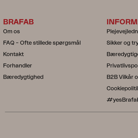
BRAFAB
INFORM
Om os
Plejevejled
FAQ – Ofte stillede spørgsmål
Sikker og t
Kontakt
Bæredygtig
Forhandler
Privatlivspol
Bæredygtighed
B2B Vilkår o
Cookiepoliti
#yesBrafa