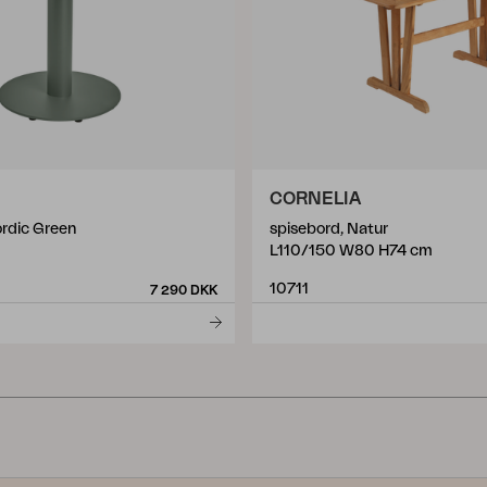
CORNELIA
ordic Green
spisebord, Natur
L110/150 W80 H74 cm
10711
7 290 DKK