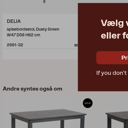
Vælg 
DELIA
WILKIE
spisebordsstol, Dusty Green
spisebordsst
eller 
W47 D58 H82 cm
W48 D58 H8
2681-32
6901-32
955 DKK
Pr
If you don'
Andre syntes også om