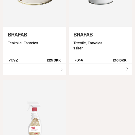
BRAFAB
BRAFAB
Teakolie, Farveløs
Træolie, Farveløs
1 liter
7692
7614
225 DKK
210 DKK