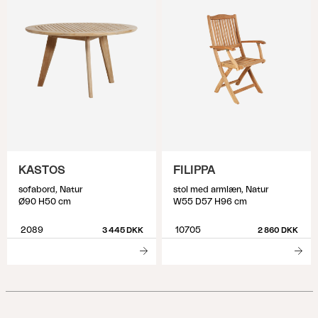
KASTOS
FILIPPA
sofabord, Natur
stol med armlæn, Natur
Ø90 H50 cm
W55 D57 H96 cm
2089
10705
3 445 DKK
2 860 DKK