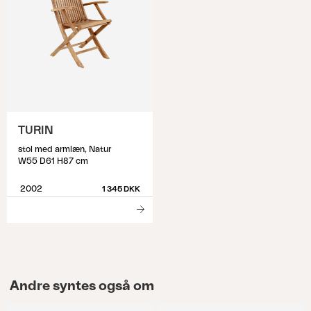
TURIN
stol med armlæn, Natur
W55 D61 H87 cm
2002
1 345 DKK
Andre syntes også om