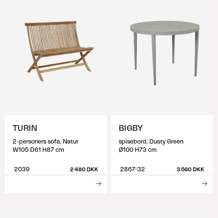
TURIN
BIGBY
2-personers sofa, Natur
spisebord, Dusty Green
W105 D61 H87 cm
Ø100 H73 cm
2039
2867-32
2 480 DKK
3 560 DKK