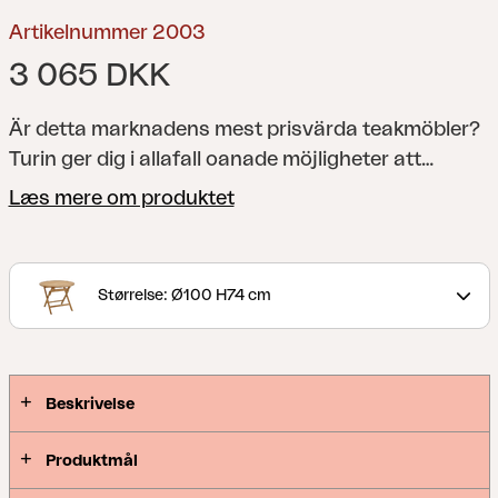
Artikelnummer 2003
3 065 DKK
Är detta marknadens mest prisvärda teakmöbler?
Turin ger dig i allafall oanade möjligheter att
kombinera delarna på ett sätt som passar för just
Læs mere om produktet
dina behov. Kännetecknande är att samtliga
möbler är smidiga, fällbara och lättplacerade vilket
gör det enkelt att möblera även mindre utrymmen
Størrelse: Ø100 H74 cm
som exempelvis balkonger. Vill du sitta ännu
skönare väljer du med fördel att köpa till en Solo
sittdyna.
Beskrivelse
Produktmål