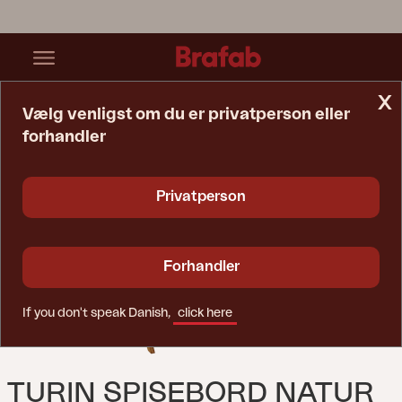
x
Vælg venligst om du er privatperson eller
forhandler
Startside
Bord
Turin Spisebord Natur
Privatperson
Forhandler
If you don't speak Danish,
click here
TURIN SPISEBORD NATUR