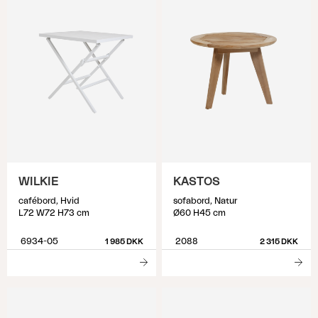
WILKIE
KASTOS
cafébord, Hvid
sofabord, Natur
L72 W72 H73 cm
Ø60 H45 cm
6934-05
2088
1 985 DKK
2 315 DKK