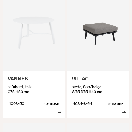
VANNES
VILLAC
sofabord, Hvid
sæde, Sort/beige
Ø75 H50 cm
W75 D75 H40 cm
4008-50
4084-8-24
1 815 DKK
2 150 DKK