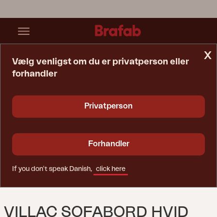
x
Vælg venligst om du er privatperson eller
forhandler
Startside
Bord
Villac Sofabord Hvid
Privatperson
Forhandler
If you don't speak Danish,
click here
VILLAC SOFABORD HVID