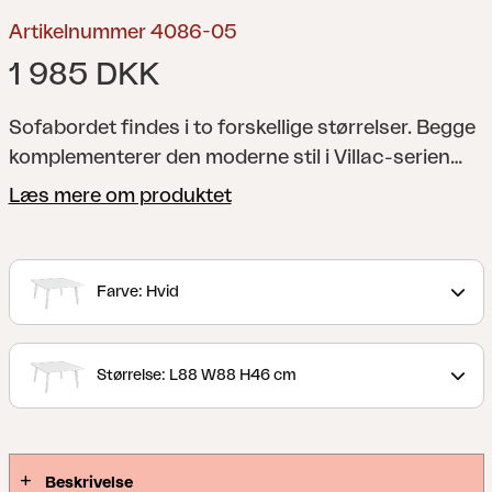
Artikelnummer 4086-05
1 985 DKK
Sofabordet findes i to forskellige størrelser. Begge
komplementerer den moderne stil i Villac-serien
godt med deres flotte, let skrånende ben. De kan
Læs mere om produktet
bruges som et større sofabord og et sidebord eller
sammen som et indskudsbord.
Villac er et moderne
modulbaseret loungesæt, der kan sættes sammen
Farve: Hvid
i flere forskellige elegante kombinationer. Villac-
seriens bedste egenskab er dens
variationsmuligheder. Vælg en lænestol med eller
Størrelse: L88 W88 H46 cm
uden armlæn, eller lad modulerne blive til en sofa,
enten en lige model eller hjørnemodel. Du kan nemt
variere med få sektioner og skabe din helt egen
kombination. Villac er resultatet af omhyggeligt
Beskrivelse