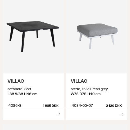
VILLAC
VILLAC
sofabord, Sort
sæde, Hvid/Pearl grey
L88 W88 H46 cm
W75 D75 H40 cm
4086-8
4084-05-07
1 985 DKK
2 120 DKK