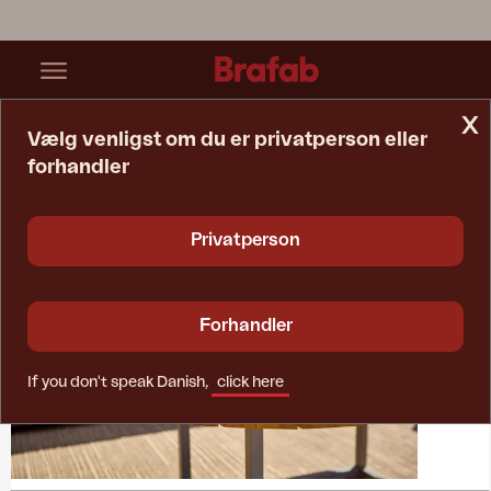
x
Vælg venligst om du er privatperson eller
forhandler
Startside
Collections
Olive
Privatperson
Forhandler
If you don't speak Danish,
click here