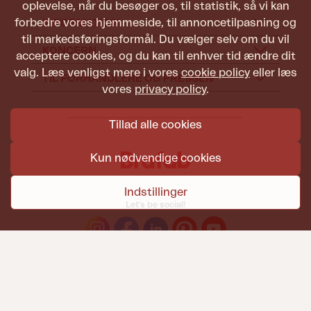
oplevelse, når du besøger os, til statistik, så vi kan
forbedre vores hjemmeside, til annoncetilpasning og
INFORMATION
til markedsføringsformål. Du vælger selv om du vil
KONCERN
acceptere cookies, og du kan til enhver tid ændre dit
valg. Læs venligst mere i vores
cookie policy
eller læs
TIL FORHANDLERE OG PRESSEN
vores
privacy policy
.
Tillad alle cookies
Kun nødvendige cookies
Indstillinger
Let's be social!
Havemøbler fra Brafab skal kunne holde til både