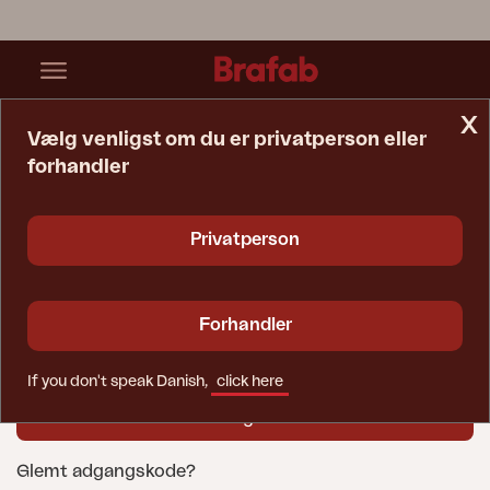
x
Vælg venligst om du er privatperson eller
forhandler
Startside
Forhandler-Login
Brugernavn
Privatperson
Adgangskode
Forhandler
If you don't speak Danish,
click here
Glemt adgangskode?