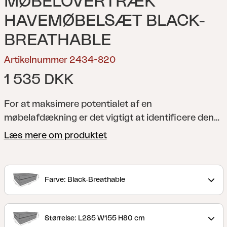
MØBELOVERTRÆK
HAVEMØBELSÆT BLACK-
BREATHABLE
Artikelnummer 2434-820
1 535 DKK
For at maksimere potentialet af en
møbelafdækning er det vigtigt at identificere den
passende størrelse. Hvis møbelafdækningen er for
Læs mere om produktet
stram, kan visse dele af havemøblerne forblive
ubeskyttede, og/eller dele af afdækningen kan
strækkes, hvilket medfører unødvendig slid på
Farve: Black-Breathable
materialet. Hvis møbelafdækningen er for stor, kan
den hænge ned og øge risikoen for vandansamling.
Med andre ord er en møbelafdækning i den rigtige
Størrelse: L285 W155 H80 cm