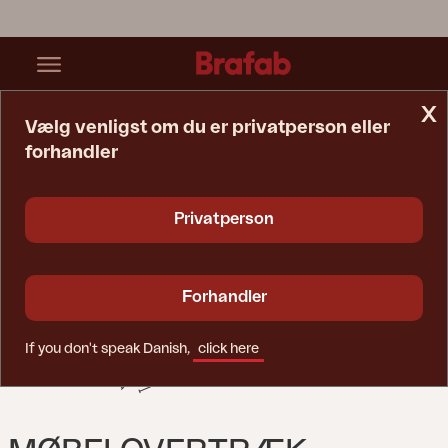
x
Vælg venligst om du er privatperson eller
forhandler
Startside
Møbelovertræk
Møbelovertræk Havemøbelsæt Black-Breathable
Privatperson
Forhandler
If you don't speak Danish,
click here