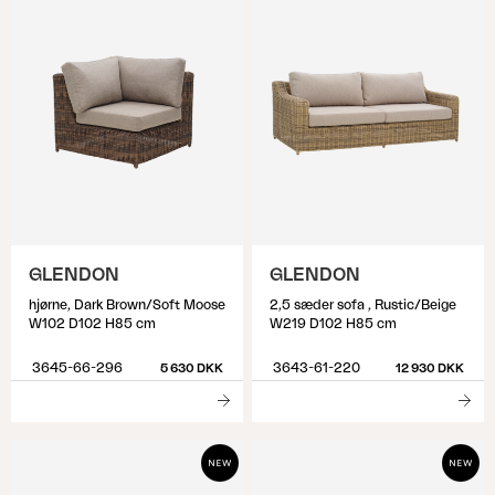
GLENDON
GLENDON
hjørne, Dark Brown/Soft Moose
2,5 sæder sofa , Rustic/Beige
W102 D102 H85 cm
W219 D102 H85 cm
3645-66-296
3643-61-220
5 630 DKK
12 930 DKK