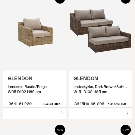
GLENDON
GLENDON
lænestol, Rustic/Beige
endestykke, Dark Brown/Soft Moose
W95 D102 H85 cm
W151 D102 H85 cm
3641-61-220
3645HV-66-296
6 460 DKK
13 925 DKK