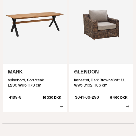
MARK
GLENDON
spisebord, Sort/teak
lænestol, Dark Brown/Soft Moose
L230 W95 H73 cm
W95 D102 H85 cm
4189-8
3641-66-296
16 330 DKK
6 460 DKK