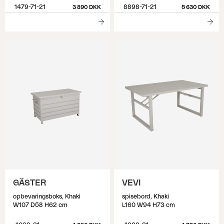
1479-71-21
8898-71-21
3 890 DKK
5 630 DKK
GÄSTER
VEVI
opbevaringsboks, Khaki
spisebord, Khaki
W107 D58 H62 cm
L160 W94 H73 cm