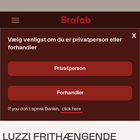
x
Vælg venligst om du er privatperson eller
forhandler
Startside
Parasol
Luzzi Frithængende Parasol Khaki/Light Grey
Privatperson
Forhandler
If you don't speak Danish,
click here
LUZZI FRITHÆNGENDE