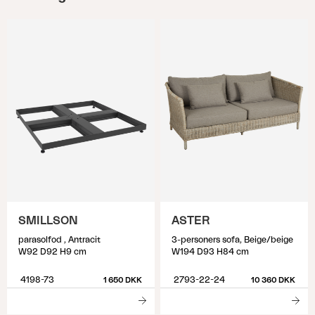
SMILLSON
ASTER
parasolfod , Antracit
3-personers sofa, Beige/beige
W92 D92 H9 cm
W194 D93 H84 cm
4198-73
2793-22-24
1 650 DKK
10 360 DKK