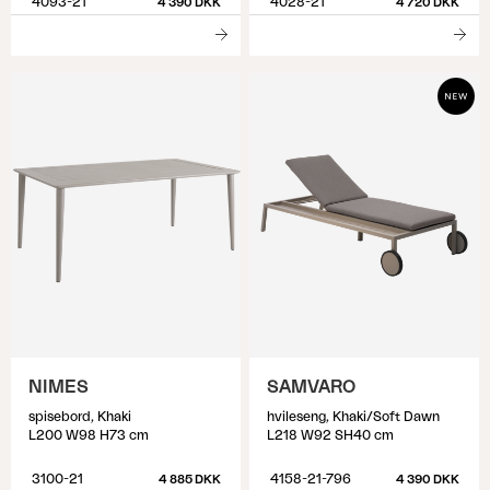
4093-21
4028-21
4 390 DKK
4 720 DKK
NIMES
SAMVARO
spisebord, Khaki
hvileseng, Khaki/Soft Dawn
L200 W98 H73 cm
L218 W92 SH40 cm
3100-21
4158-21-796
4 885 DKK
4 390 DKK