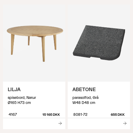
LILJA
ABETONE
spisebord, Natur
parasolfod, Grå
Ø165 H73 cm
W48 D48 cm
4167
8081-72
15 165 DKK
655 DKK