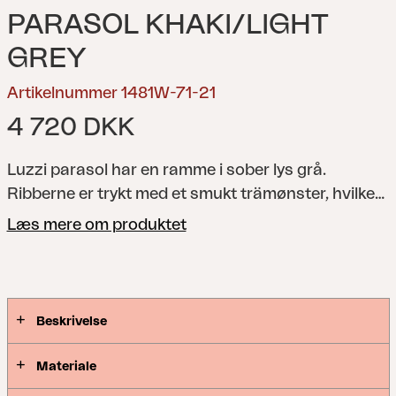
PARASOL KHAKI/LIGHT
GREY
Artikelnummer 1481W-71-21
4 720 DKK
Luzzi parasol har en ramme i sober lys grå.
Ribberne er trykt med et smukt trämønster, hvilket
giver en varm og indbydende følelse. Luzzi er en
Læs mere om produktet
fritstående parasol med et 250 g garnfarvet
polyesterstof og et aluminiumsstel med håndsving
og trinløs kontrol. Basen er inkluderet, men skal
forankres med parasolvægt eller lignende.
Beskrivelse
Materiale