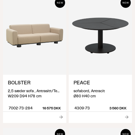
BOLSTER
PEACE
2,5 sæder sofa , Antrasitt/Teddy Beige
sofabord, Antracit
W209 D94 H78 cm
Ø80 H40 cm
7002-73-284
4309-73
16 575 DKK
3 560 DKK