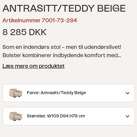
ANTRASITT/TEDDY BEIGE
Artikelnummer 7001-73-284
8 285 DKK
Som en indendørs stol – men til udendørslivet!
Bolster kombinerer indbydende komfort med
udtryksfuldt design. De fuldpolstrede former,
Læs mere om produktet
generøse hynder og robuste ben giver serien sin
unikke karakter, mens det robuste aluminiumsstel i
antracit sikrer langvarig holdbarhed. Det
Farve: Antrasitt/Teddy Beige
vandafvisende TPU-stof gør sofaen vejrbestandig.
Hynderne fås i vores Teddy-stof, i farver, der
forstærker følelsen af en eksklusiv udendørs
Størrelse: W109 D94 H78 cm
lounge. Hynderne er nemme at fjerne og opbevare.
Bolster udvisker grænsen mellem inde og ude –