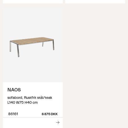
NAOS
sofabord, Rustfrit stål/teak
L140 W75 H40 cm
86161
6 875 DKK