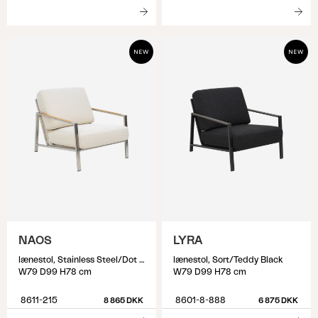
NAOS
LYRA
lænestol, Stainless Steel/Dot Beige
lænestol, Sort/Teddy Black
W79 D99 H78 cm
W79 D99 H78 cm
8611-215
8601-8-888
8 865 DKK
6 875 DKK