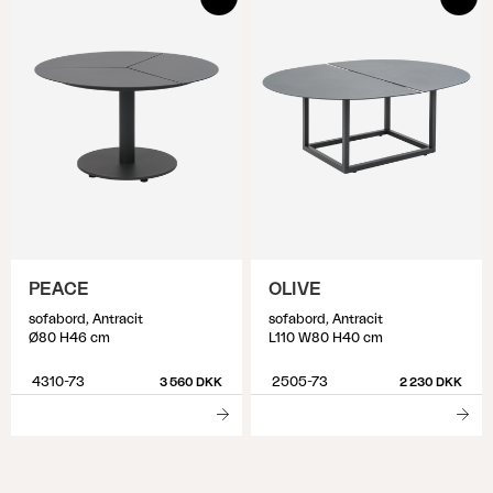
PEACE
OLIVE
sofabord, Antracit
sofabord, Antracit
Ø80 H46 cm
L110 W80 H40 cm
4310-73
2505-73
3 560 DKK
2 230 DKK