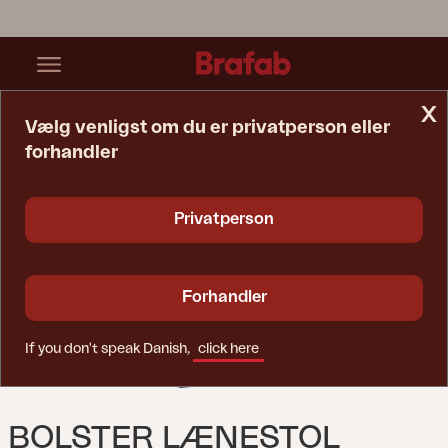
x
Vælg venligst om du er privatperson eller
forhandler
Startside
Sofa
Bolster Lænestol Antrasitt/Teddy Beige
Privatperson
Forhandler
If you don't speak Danish,
click here
BOLSTER LÆNESTOL