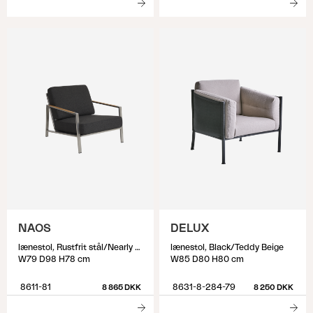
NAOS
DELUX
lænestol, Rustfrit stål/Nearly black
lænestol, Black/Teddy Beige
W79 D98 H78 cm
W85 D80 H80 cm
8611-81
8631-8-284-79
8 865 DKK
8 250 DKK