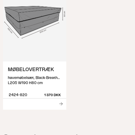
MØBELOVERTRÆK
havemøbelsæt, Black-Breathable
L205 W190 H80 cm
2424-820
1 370 DKK