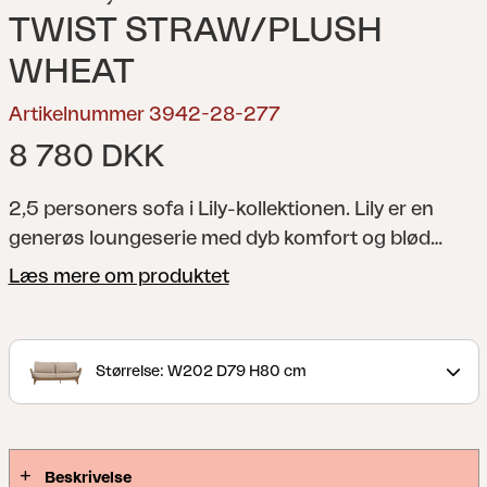
TWIST STRAW/PLUSH
WHEAT
Artikelnummer 3942-28-277
8 780 DKK
2,5 personers sofa i Lily-kollektionen.
Lily er en
generøs loungeserie med dyb komfort og blød
elegance for afslappet luksus. Det ekstra dybe
Læs mere om produktet
sæde og de fyldige hynder inviterer dig til at hvile
og skabe en omsluttende følelse. Den snoede
syntetiske rattan i kombination med teakbenene
Størrelse: W202 D79 H80 cm
giver et naturligt udtryk med en varm karakter.
Beskrivelse