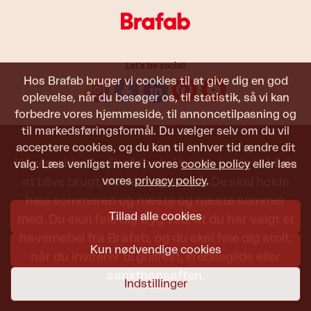
Let's be social!
Hos Brafab bruger vi cookies til at give dig en god
oplevelse, når du besøger os, til statistik, så vi kan
forbedre vores hjemmeside, til annoncetilpasning og
til markedsføringsformål. Du vælger selv om du vil
acceptere cookies, og du kan til enhver tid ændre dit
Havemøbler fra Brafab skal kunne holde til både
valg. Læs venligst mere i vores
cookie policy
eller læs
vores
privacy policy
.
at blive brugt, siddet i og set på. De skal holde
hele sommeren og næste og næste sommer
Tillad alle cookies
med. Du skal føle dig tryg ved, at du har valgt et
havemøbel fra Brafab, og du skal føle dig stolt,
Kun nødvendige cookies
når du inviterer til grillfest, krebsegilde eller
sankthansaften.
Indstillinger