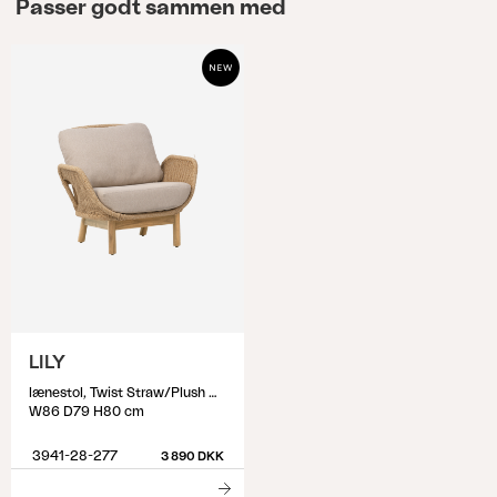
Passer godt sammen med
LILY
lænestol, Twist Straw/Plush Wheat
W86 D79 H80 cm
3941-28-277
3 890 DKK