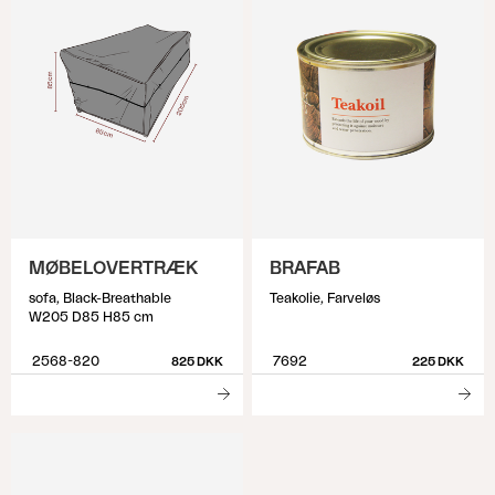
MØBELOVERTRÆK
BRAFAB
sofa, Black-Breathable
Teakolie, Farveløs
W205 D85 H85 cm
2568-820
7692
825 DKK
225 DKK