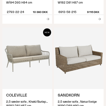
W194 D93 H84 cm
W182 D81 H87 cm
2793-22-24
6913-58-215
10 360 DKK
9 115 DKK
COLEVILLE
SANDKORN
2,5 sæder sofa , Khaki/Burlap Beige
2,5 sæder sofa , Natur/beige
W182 D81 H87 cm
W190 D89 H90 cm