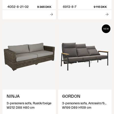
4052-8-21-02
6913-8-7
9 365 DKK
9 115 DKK
NINJA
GORDON
3-personers sofa, Rustik/beige
3-personers sofa, Antrasitt/Soft Dawn
W212 D88 H80 cm
W199 D89 H109 cm