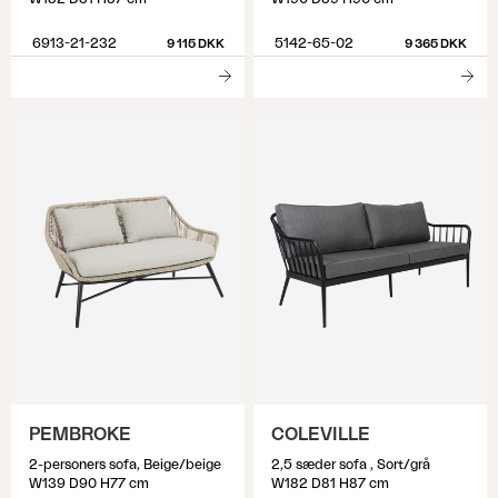
6913-21-232
5142-65-02
9 115 DKK
9 365 DKK
PEMBROKE
COLEVILLE
2-personers sofa, Beige/beige
2,5 sæder sofa , Sort/grå
W139 D90 H77 cm
W182 D81 H87 cm