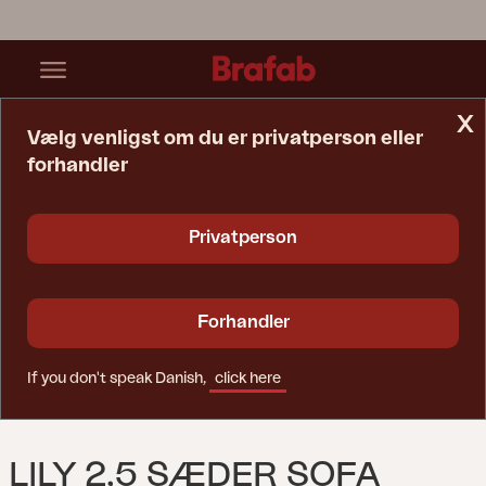
x
Vælg venligst om du er privatperson eller
forhandler
Startside
Sofa
Lily 2,5 Sæder Sofa Twist Straw/Plush Wheat
Privatperson
Forhandler
If you don't speak Danish,
click here
LILY 2,5 SÆDER SOFA