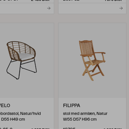
VELO
FILIPPA
ebordsstol, Natur/hvid
stol med armlæn, Natur
 D55 H49 cm
W55 D57 H96 cm