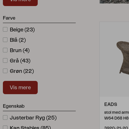
Positionslænestol
(
1
)
Hynde
Opbevaring
Positionsstol
(
17
)
Farve
Møbelovertræk
Ryghynde
(
1
)
Salgsmateriale
Beige
(
23
)
Skammel
(
2
)
Vedligeholdelsesprodukter
Blå
(
2
)
Sæt
Spisebordsstol
(
60
)
Brun
(
4
)
Stativ
(
1
)
Grå
(
43
)
Stol Med Armlæn
(
76
)
Grøn
(
22
)
Strandstol
(
8
)
Gul
(
3
)
Vis mere
Hvid
(
14
)
Natur
(
37
)
EADS
Egenskab
Orange
(
1
)
stol med arm
Justerbar Ryg
(
25
)
W64 D68 H8
Rosa
(
2
)
Kan Stables
(
85
)
3920-21-20