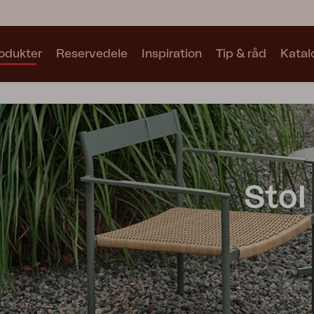
odukter
Reservedele
Inspiration
Tip & råd
Katal
Samlinger
Se alle samlinger
Stol
Motty
Blixt
Trolly