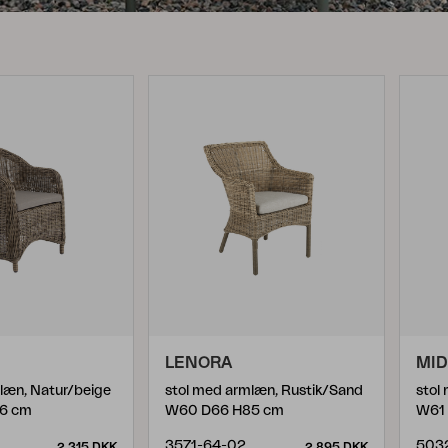
Peace
Grower Greens
Lomma
Kelia
Delia
Lyra
LENORA
MI
læn, Natur/beige
stol med armlæn, Rustik/Sand
stol
6 cm
W60 D66 H85 cm
W61 
3571-64-02
5032
2 315 DKK
2 895 DKK