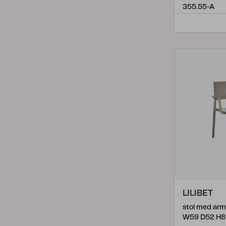
355.55-A
Margariti
(
1
)
Margate
(
1
)
Melodi
(
2
)
Midway
(
3
)
Nera
(
1
)
Newfort
(
2
)
Ninja
(
2
)
Nuta
(
8
)
Opal
(
1
)
Parterre
(
2
)
Paulina
(
2
)
LILIBET
stol med arm
Piatto
(
2
)
W59 D52 H8