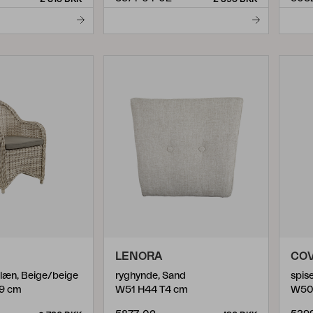
LENORA
CO
læn, Beige/beige
ryghynde, Sand
spis
9 cm
W51 H44 T4 cm
W50