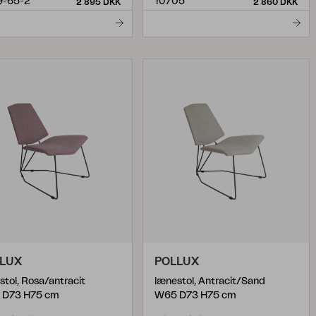
9-65-2
10705
2 895 DKK
2 860 DKK
LUX
POLLUX
stol, Rosa/antracit
lænestol, Antracit/Sand
 D73 H75 cm
W65 D73 H75 cm