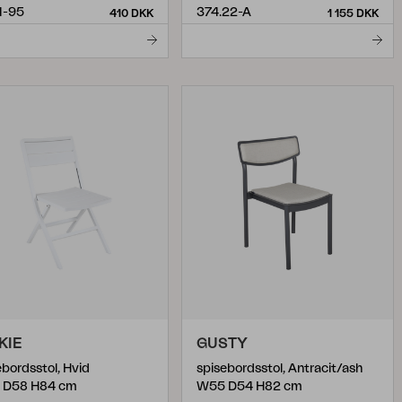
1-95
374.22-A
410 DKK
1 155 DKK
KIE
GUSTY
ebordsstol, Hvid
spisebordsstol, Antracit/ash
 D58 H84 cm
W55 D54 H82 cm