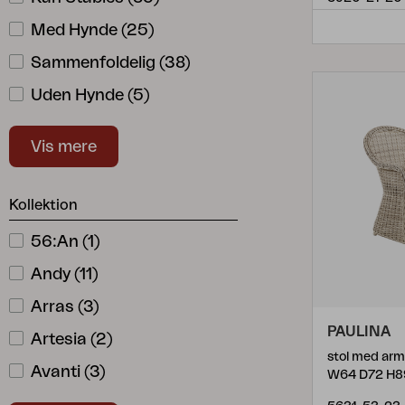
Rød
(
9
)
Med Hynde
(
25
)
Sort
(
34
)
Sammenfoldelig
(
38
)
Uden Hynde
(
5
)
Vandafvisende Hynder (TPU-Foring)
(
3
)
Vis mere
Vandafvisende Hynder (all-Weather-Skum)
(
5
)
Inkl. Fodskammel
(
1
)
Kollektion
56:an
(
1
)
Andy
(
11
)
Arras
(
3
)
PAULINA
Artesia
(
2
)
stol med arm
Avanti
(
3
)
W64 D72 H8
Bakhita
(
2
)