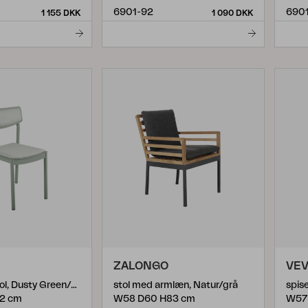
6901-92
690
1 155 DKK
1 090 DKK
ZALONGO
VEV
spisebordsstol, Dusty Green/ash
stol med armlæn, Natur/grå
2 cm
W58 D60 H83 cm
W57