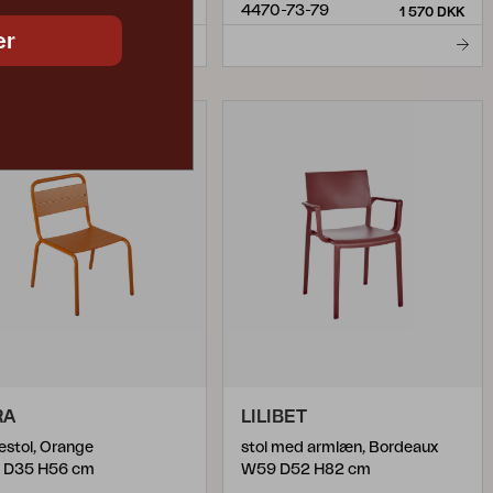
0-8-8
4470-73-79
1 570 DKK
1 570 DKK
er
RA
LILIBET
estol, Orange
stol med armlæn, Bordeaux
 D35 H56 cm
W59 D52 H82 cm