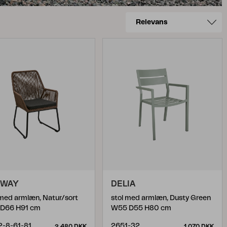
DWAY
DELIA
 med armlæn, Natur/sort
stol med armlæn, Dusty Green
D66 H91 cm
W55 D55 H80 cm
-8-61-81
2651-32
2 480 DKK
1 070 DKK