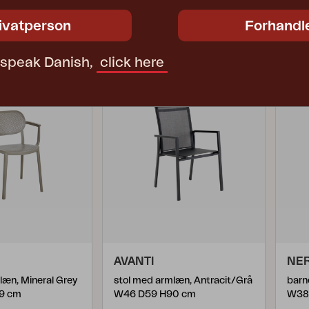
5691-5-20
447
2 730 DKK
ivatperson
Forhandl
t speak Danish,
click here
AVANTI
NE
læn, Mineral Grey
stol med armlæn, Antracit/Grå
barn
9 cm
W46 D59 H90 cm
W38