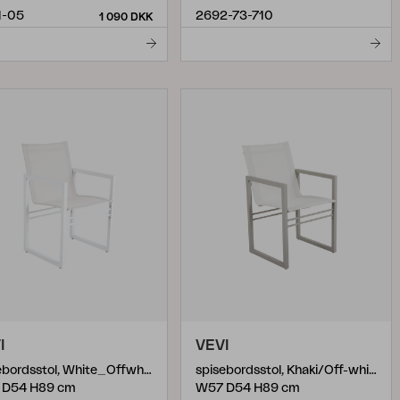
1-05
2692-73-710
1 090 DKK
I
VEVI
spisebordsstol, White_Offwhite
spisebordsstol, Khaki/Off-white
 D54 H89 cm
W57 D54 H89 cm