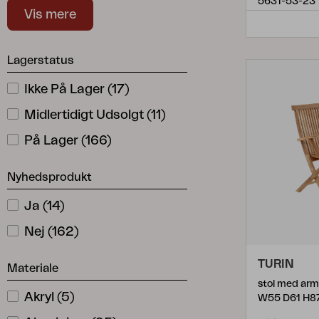
5631-53-23
Vis mere
Beatrice
(
2
)
Belfort
(
1
)
Lagerstatus
Beverly
(
1
)
Ikke På Lager
(
17
)
Boi
(
4
)
Midlertidigt Udsolgt
(
11
)
Bonete
(
1
)
På Lager
(
166
)
Brewer
(
1
)
Nyhedsprodukt
Colorado
(
2
)
Comfy
(
3
)
Ja
(
14
)
Covelo
(
1
)
Nej
(
162
)
DK
(
8
)
TURIN
Materiale
Delia
(
25
)
stol med arm
Akryl
(
5
)
W55 D61 H8
Delia Teak
(
1
)