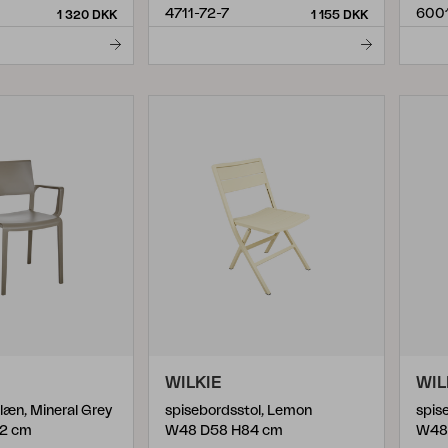
4711-72-7
600
1 320 DKK
1 155 DKK
WILKIE
WIL
læn, Mineral Grey
spisebordsstol, Lemon
spis
2 cm
W48 D58 H84 cm
W48