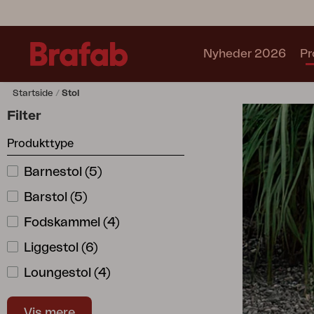
Nyheder 2026
Pr
Startside
Stol
Produkter
Filter
Sofa
Produkttype
Lænestol
Stol
Barnestol
(
5
)
Bord
Barstol
(
5
)
Udekøkken
Solseng
Fodskammel
(
4
)
Relax
Liggestol
(
6
)
Hængesofa
Loungestol
(
4
)
Parasol
Pavillion
Lænestol
(
4
)
Tilbehør
Vis mere