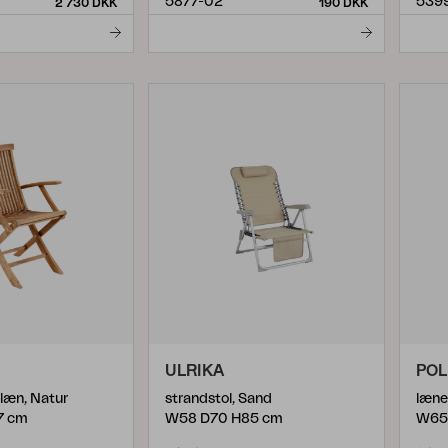
5877-02
539
2 730 DKK
190 DKK
ULRIKA
POL
læn, Natur
strandstol, Sand
læne
7 cm
W58 D70 H85 cm
W65