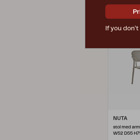
Jackson
(
1
)
8621-73-81
Varmgalvaniseret Stål
(
1
)
Pr
Julita
(
3
)
Kamomill
(
1
)
If you don'
Karlo
(
2
)
Kasia
(
5
)
Keros
(
3
)
Kotte
(
1
)
Lavendel
(
1
)
Lenora
(
2
)
Leone
(
1
)
Lilibet
(
10
)
NUTA
Lilja
(
2
)
stol med arm
W52 D55 H7
Lyra
(
1
)