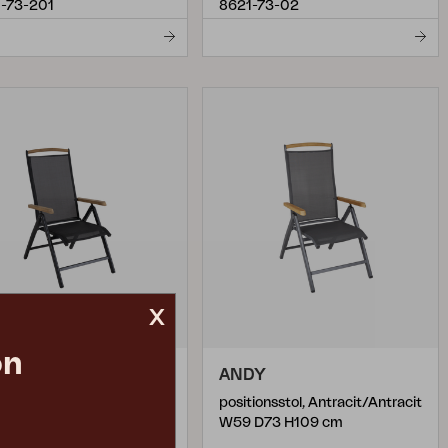
-73-201
8621-73-02
x
on
DY
ANDY
ionsstol, Sort/sort
positionsstol, Antracit/Antracit
 D73 H109 cm
W59 D73 H109 cm