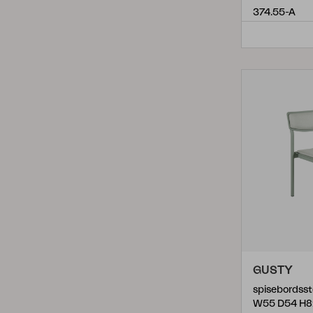
Pollux
(
3
)
374.55-A
Rana
(
2
)
Samvaro
(
3
)
Selva
(
1
)
Sindos
(
1
)
Turin
(
4
)
Ulrika
(
3
)
Vallda
(
2
)
Veronica
(
2
)
Vevi
(
5
)
Vira
(
3
)
GUSTY
Wilkie
(
6
)
W55 D54 H8
Winsor
(
2
)