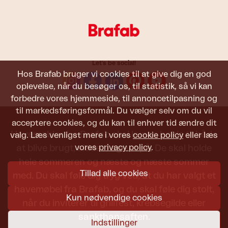
Let's be social!
Hos Brafab bruger vi cookies til at give dig en god
oplevelse, når du besøger os, til statistik, så vi kan
forbedre vores hjemmeside, til annoncetilpasning og
til markedsføringsformål. Du vælger selv om du vil
acceptere cookies, og du kan til enhver tid ændre dit
Havemøbler fra Brafab skal kunne holde til både
valg. Læs venligst mere i vores
cookie policy
eller læs
vores
privacy policy
.
at blive brugt, siddet i og set på. De skal holde
hele sommeren og næste og næste sommer
Tillad alle cookies
med. Du skal føle dig tryg ved, at du har valgt et
havemøbel fra Brafab, og du skal føle dig stolt,
Kun nødvendige cookies
når du inviterer til grillfest, krebsegilde eller
sankthansaften.
Indstillinger