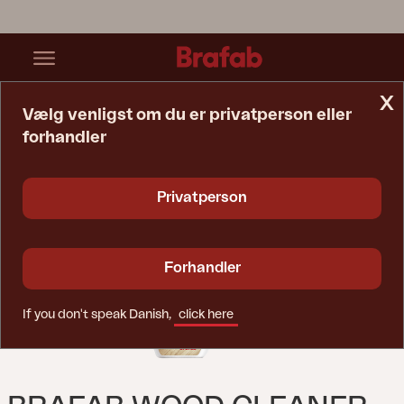
x
Vælg venligst om du er privatperson eller
forhandler
Startside
Vedligeholdelsesprodukter
Brafab Wood Cleaner Farveløs
Privatperson
Forhandler
If you don't speak Danish,
click here