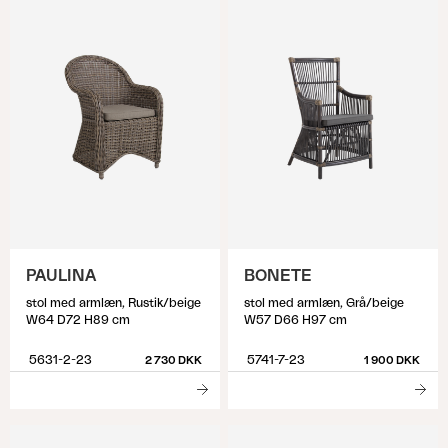
PAULINA
BONETE
stol med armlæn, Rustik/beige
stol med armlæn, Grå/beige
W64 D72 H89 cm
W57 D66 H97 cm
5631-2-23
5741-7-23
2 730 DKK
1 900 DKK