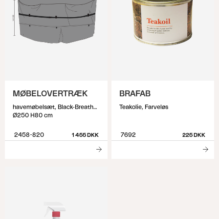
MØBELOVERTRÆK
BRAFAB
havemøbelsæt, Black-Breathable
Teakolie, Farveløs
Ø250 H80 cm
2458-820
7692
1 455 DKK
225 DKK