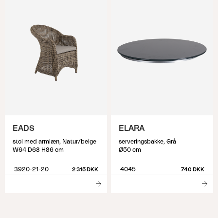
EADS
ELARA
stol med armlæn, Natur/beige
serveringsbakke, Grå
W64 D68 H86 cm
Ø50 cm
3920-21-20
4045
2 315 DKK
740 DKK