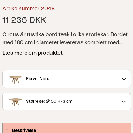
Artikelnummer 2048
11 235 DKK
Circus är rustika bord teak i olika storlekar. Bordet
med 180 cm i diameter levereras komplett med
serveringsbricka av glas med superstone
Læs mere om produktet
(inklusive snurrbeslag). Borden med 130 och 150
cm i diameter går inte att komplettera med
serveringsbricka.
Farve: Natur
Størrelse: Ø150 H73 cm
Beskrivelse