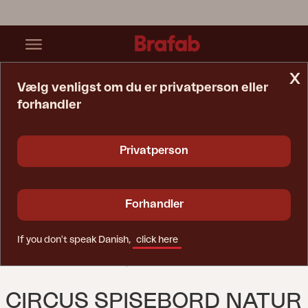
x
Vælg venligst om du er privatperson eller
forhandler
Startside
Bord
Circus Spisebord Natur
Privatperson
Forhandler
If you don't speak Danish,
click here
CIRCUS SPISEBORD NATUR