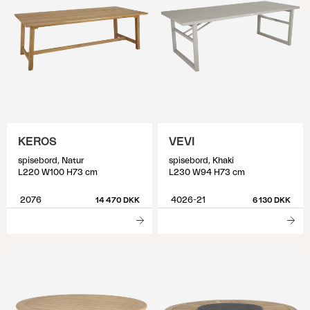
KEROS
VEVI
spisebord, Natur
spisebord, Khaki
L220 W100 H73 cm
L230 W94 H73 cm
2076
4026-21
14 470 DKK
6 130 DKK