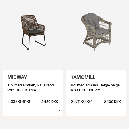
MIDWAY
KAMOMILL
stol med armlæn, Natur/sort
stol med armlæn, Beige/beige
W61 D66 H91 cm
W64 D68 H86 cm
5032-8-61-81
39711-22-24
2 480 DKK
2 400 DKK