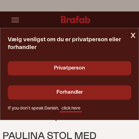
x
Vælg venligst om du er privatperson eller
forhandler
Startside
Stol
Paulina Stol Med Armlæn Rustik/beige
Privatperson
Forhandler
If you don't speak Danish,
click here
PAULINA STOL MED