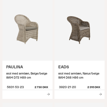
PAULINA
EADS
stol med armlæn, Beige/beige
stol med armlæn, Natur/beige
W64 D72 H89 cm
W64 D68 H86 cm
5631-53-23
3920-21-20
2 730 DKK
2 315 DKK