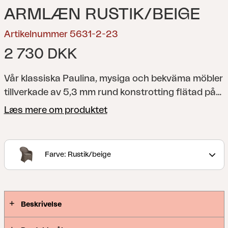
ARMLÆN RUSTIK/BEIGE
Artikelnummer 5631-2-23
2 730 DKK
Vår klassiska Paulina, mysiga och bekväma möbler
tillverkade av 5,3 mm rund konstrotting flätad på
en aluminiumstomme. Sittdynor i olefintyg till
Læs mere om produktet
sittmöblerna ingår.
Farve: Rustik/beige
Beskrivelse