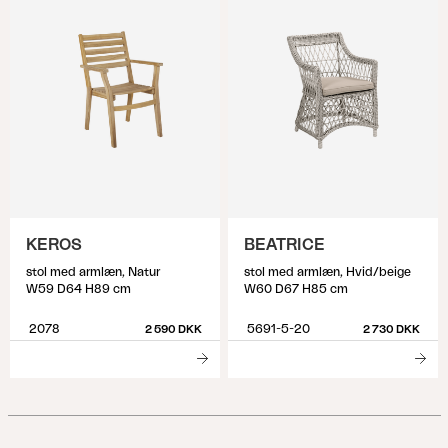
KEROS
BEATRICE
stol med armlæn, Natur
stol med armlæn, Hvid/beige
W59 D64 H89 cm
W60 D67 H85 cm
2078
5691-5-20
2 590 DKK
2 730 DKK