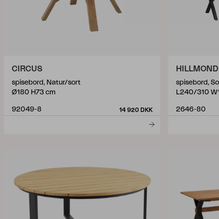
CIRCUS
HILLMOND
spisebord, Natur/sort
spisebord, So
Ø180 H73 cm
L240/310 W
92049-8
2646-80
14 920 DKK