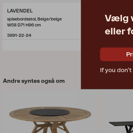
LAVENDEL
PALIANO
Vælg 
spisebordsstol, Beige/beige
parasol, Natu
W58 D71 H96 cm
Ø300 H252 
eller 
3991-22-24
8825-5
Pr
If you don'
Andre syntes også om