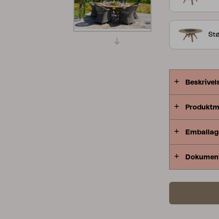
Peace
Grower Greens
Lomma
Stø
Beskrivel
Kelia
Delia
Lyra
Produktm
Emballag
Dokumen