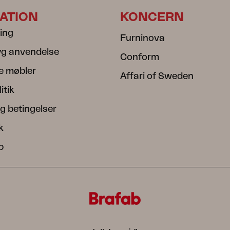
ATION
KONCERN
ning
Furninova
ryg anvendelse
Conform
e møbler
Affari of Sweden
itik
g betingelser
k
b