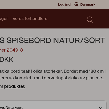
Log ind
Danmark
oger
Vores forhandlere
Forhandler
Danmark
|
Denmark
Sverige
|
Sweden
Katalog
S SPISEBORD NATUR/SORT
Norge
|
Norway
Læs vores katalog
Global
|
Global
mer 2049-8
Tyskland
|
Germany
 DKK
Frankrike
|
France
Skift til privatperson
stika bord teak i olika storlekar. Bordet med 180 cm i
vereras komplett med serveringsbricka av glas med
(inklusive snurrbeslag). Borden med 130 och 150
m produktet
er går inte att komplettera med serveringsbricka.
ve: Natur/sort