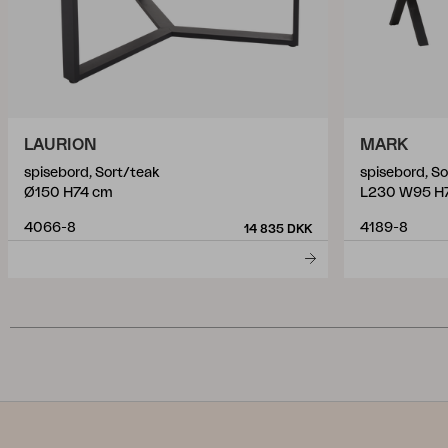
LAURION
MARK
spisebord, Sort/teak
spisebord, So
Ø150 H74 cm
L230 W95 H
4066-8
4189-8
14 835 DKK