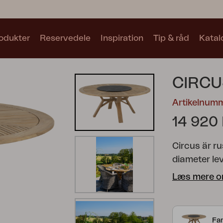
odukter
Reservedele
Inspiration
Tip & råd
Katal
Samlinger
CIRCU
Se alle samlinger
Artikelnum
14 920
Circus är ru
diameter le
Motty
Blixt
Trolly
superstone 
Læs mere o
cm i diamet
Far