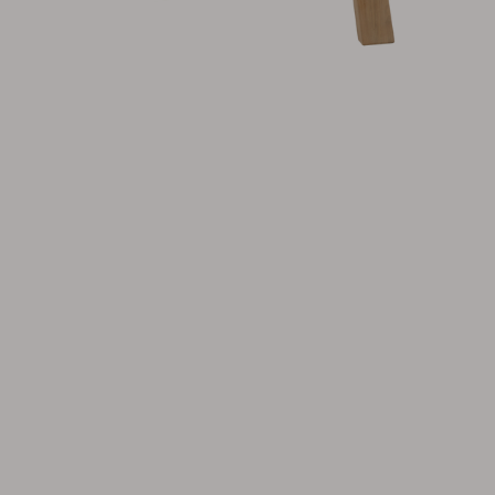
Hynde
Opbevaring
Møbelovertræk
Salgsmateriale
Vedligeholdelsesprodukter
Sæt