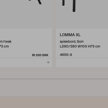
LOMMA XL
rt/teak
spisebord, Sort
73 cm
L260/380 W100 H73 cm
4655-8
16 330 DKK