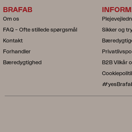
BRAFAB
INFORM
Om os
Plejevejled
FAQ – Ofte stillede spørgsmål
Sikker og t
Kontakt
Bæredygtig
Forhandler
Privatlivspol
Bæredygtighed
B2B Vilkår o
Cookiepoliti
#yesBrafa