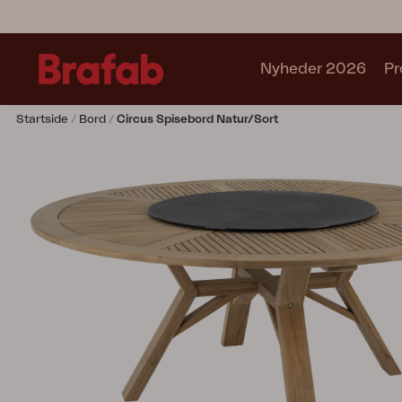
Nyheder 2026
Pr
Startside
Bord
Circus Spisebord Natur/sort
Produkter
Sofa
Lænestol
Stol
Bord
Udekøkken
Solseng
Relax
Hængesofa
Parasol
Pavillion
Tilbehør