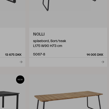
NOLLI
spisebord, Sort/teak
L175 W90 H73 cm
5067-8
13 675 DKK
14 005 DKK