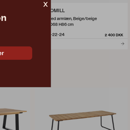
x
KAMOMILL
on
ight Grey
stol med armlæn, Beige/beige
W64 D68 H86 cm
39711-22-24
4 720 DKK
2 400 DKK
er