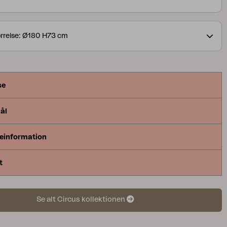
rrelse: Ø180 H73 cm
se
ål
einformation
t
Se alt Circus kollektionen