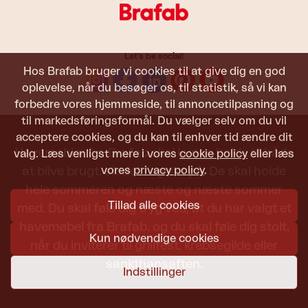
Let's be social!
Hos Brafab bruger vi cookies til at give dig en god
oplevelse, når du besøger os, til statistik, så vi kan
forbedre vores hjemmeside, til annoncetilpasning og
til markedsføringsformål. Du vælger selv om du vil
acceptere cookies, og du kan til enhver tid ændre dit
Havemøbler fra Brafab skal kunne holde til både
valg. Læs venligst mere i vores
cookie policy
eller læs
vores
privacy policy
.
at blive brugt, siddet i og set på. De skal holde
hele sommeren og næste og næste sommer
Tillad alle cookies
med. Du skal føle dig tryg ved, at du har valgt et
havemøbel fra Brafab, og du skal føle dig stolt,
Kun nødvendige cookies
når du inviterer til grillfest, krebsegilde eller
sankthansaften.
Indstillinger