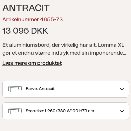
ANTRACIT
Artikelnummer 4655-73
13 095 DKK
Et aluminiumsbord, der virkelig har alt. Lomma XL
gør et endnu større indtryk med sin imponerende
nye længde på op til 380 cm. Ved at kombinere
Læs mere om produktet
design og funktion udstråler det skandinavisk
elegance, førsteklasses funktionalitet og en
generøs størrelse. Med sin butterfly-udvidelse, der
Farve: Antracit
tilføjer yderligere 120 centimeter, er det nemt at
tilpasse bordet til både hverdagsmåltider og større
sammenkomster.
Størrelse: L260/380 W100 H73 cm