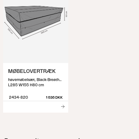
MØBELOVERTRÆK
havemøbelsæt, Black-Breathable
L285 W155 H80 cm
2434-820
1 535 DKK