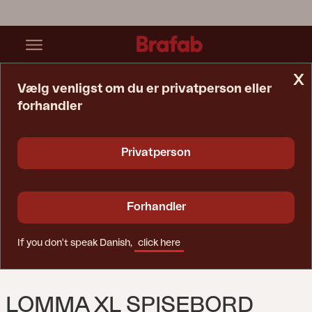
x
Vælg venligst om du er privatperson eller
forhandler
Startside
Bord
Lomma XL Spisebord Antracit
Privatperson
Forhandler
If you don't speak Danish,
click here
LOMMA XL SPISEBORD