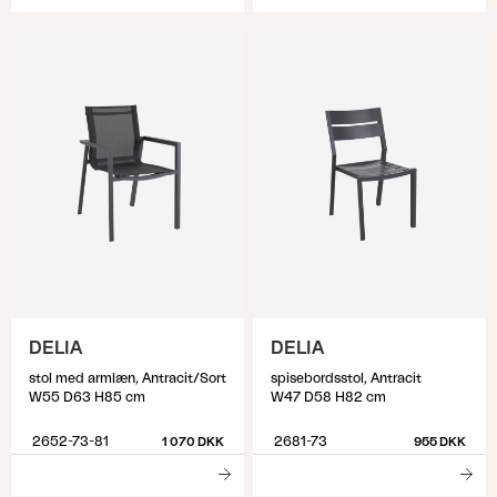
DELIA
DELIA
stol med armlæn, Antracit/Sort
spisebordsstol, Antracit
W55 D63 H85 cm
W47 D58 H82 cm
2652-73-81
2681-73
1 070 DKK
955 DKK