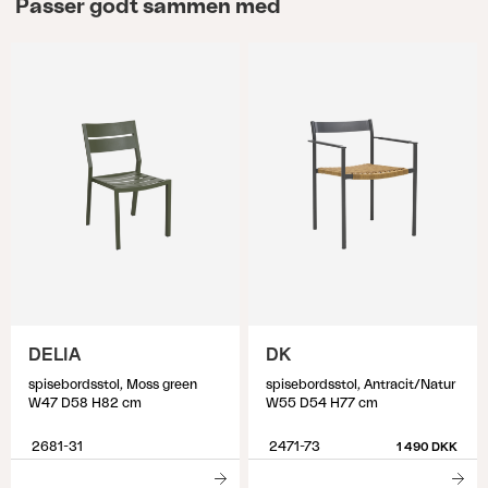
Passer godt sammen med
DELIA
DK
spisebordsstol, Moss green
spisebordsstol, Antracit/Natur
W47 D58 H82 cm
W55 D54 H77 cm
2681-31
2471-73
1 490 DKK