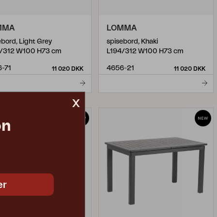
MMA
LOMMA
ebord, Light Grey
spisebord, Khaki
/312 W100 H73 cm
L194/312 W100 H73 cm
-71
4656-21
11 020 DKK
11 020 DKK
x
on
er