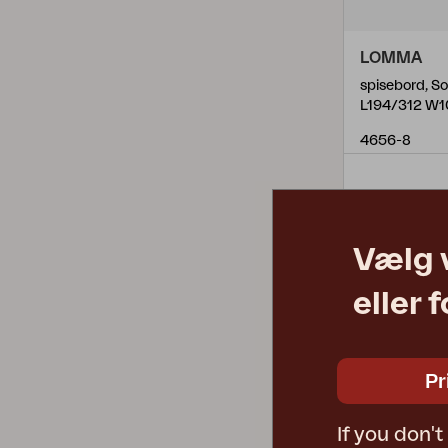
LOMMA
spisebord, So
L194/312 W1
4656-8
Vælg 
eller 
Pr
If you don'