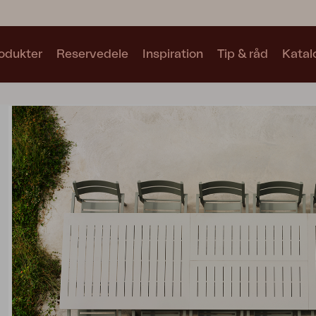
odukter
Reservedele
Inspiration
Tip & råd
Katal
Samlinger
Se alle samlinger
Motty
Blixt
Trolly