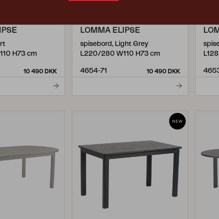
IPSE
LOMMA ELIPSE
LO
rt
spisebord, Light Grey
spis
110 H73 cm
L220/280 W110 H73 cm
L128
4654-71
465
10 490 DKK
10 490 DKK