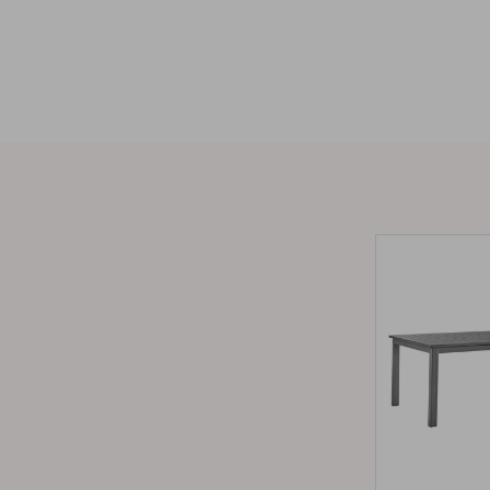
Hynde
Opbevaring
Møbelovertræk
Salgsmateriale
Vedligeholdelsesprodukter
Sæt