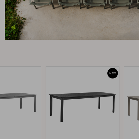
Peace
Grower Greens
Lomma
Kelia
Delia
Lyra