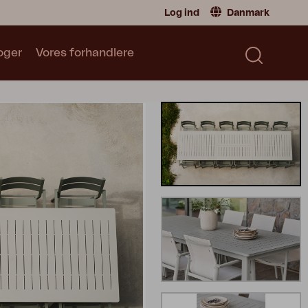
Log ind
Danmark
oger
Vores forhandlere
Forhandler
Danmark
|
Denmark
Sverige
|
Sweden
Katalog
Norge
|
Norway
Læs vores katalog
Global
|
Global
Tyskland
|
Germany
Frankrike
|
France
Skift til privatperson