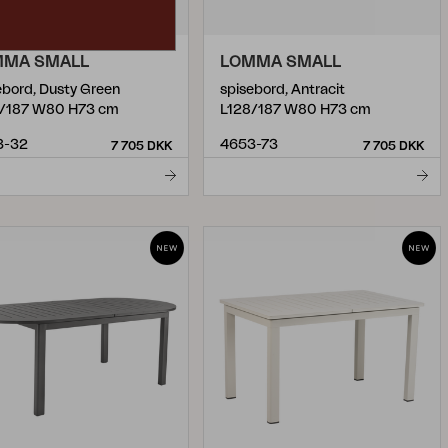
MMA SMALL
LOMMA SMALL
ebord, Dusty Green
spisebord, Antracit
/187 W80 H73 cm
L128/187 W80 H73 cm
3-32
4653-73
7 705 DKK
7 705 DKK