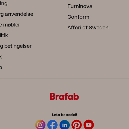
ning
Furninova
ryg anvendelse
Conform
e møbler
Affari of Sweden
itik
g betingelser
k
b
Let's be social!