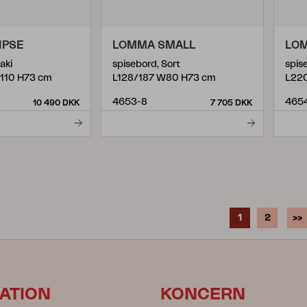
IPSE
LOMMA SMALL
LOM
aki
spisebord, Sort
spis
110 H73 cm
L128/187 W80 H73 cm
L22
4653-8
465
10 490 DKK
7 705 DKK
1
2
>>
ATION
KONCERN