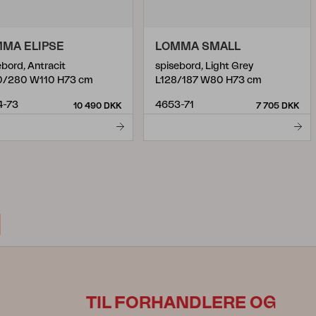
MA ELIPSE
LOMMA SMALL
ebord, Antracit
spisebord, Light Grey
0/280 W110 H73 cm
L128/187 W80 H73 cm
4-73
4653-71
10 490 DKK
7 705 DKK
TIL FORHANDLERE OG