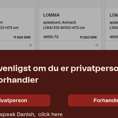
LOMMA
LO
rt
spisebord, Antracit
spis
00 H73 cm
L194/312 W100 H73 cm
L194
4656-73
4656
11 020 DKK
11 020 DKK
venligst om du er privatpers
forhandler
ivatperson
Forhandl
t speak Danish,
click here