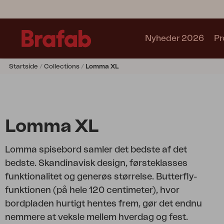
Nyheder 2026
Pr
Startside
Collections
Lomma XL
Produkter
Sofa
Lænestol
Stol
Lomma XL
Bord
Udekøkken
Lomma spisebord samler det bedste af det
Solseng
bedste. Skandinavisk design, førsteklasses
Relax
funktionalitet og generøs størrelse. Butterfly-
Hængesofa
funktionen (på hele 120 centimeter), hvor
Parasol
bordpladen hurtigt hentes frem, gør det endnu
Pavillion
nemmere at veksle mellem hverdag og fest.
Tilbehør