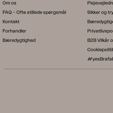
Om os
Plejevejled
FAQ – Ofte stillede spørgsmål
Sikker og t
Kontakt
Bæredygtig
Forhandler
Privatlivspol
Bæredygtighed
B2B Vilkår o
Cookiepoliti
#yesBrafa