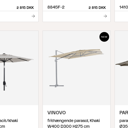
8845F-2
1410
2 815 DKK
2 815 DKK
VINOVO
PA
acit/khaki
frithængende parasol, Khaki
para
 cm
W400 D300 H275 cm
Ø35