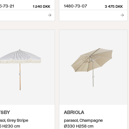
5-73-21
1480-73-07
1 240 DKK
3 475 DKK
TSBY
ABRIOLA
sol, Grey Stripe
parasol, Champagne
5 H230 cm
Ø330 H258 cm