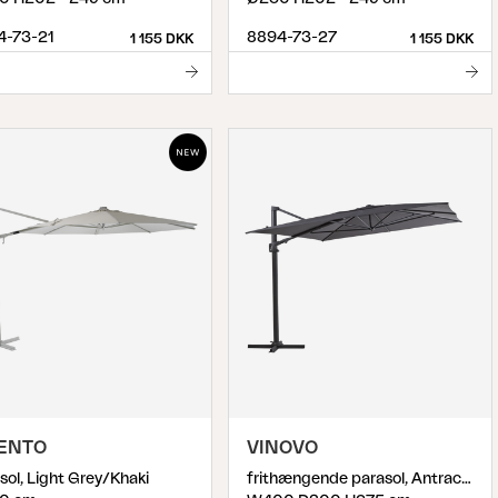
4-73-21
8894-73-27
1 155 DKK
1 155 DKK
LENTO
VINOVO
sol, Light Grey/Khaki
frithængende parasol, Antracit/Grå