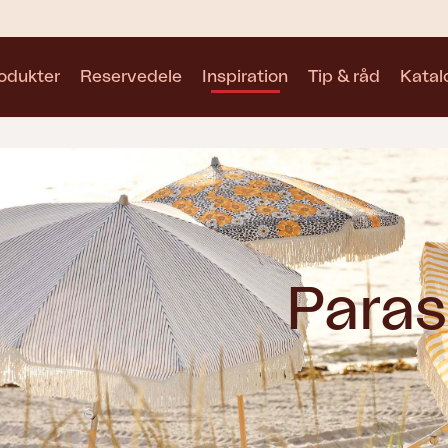
odukter
Reservedele
Inspiration
Tip & råd
Katal
Samlinger
Se alle samlinger
Paras
Motty
Blixt
Trolly