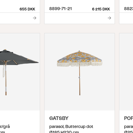
8899-71-21
882
655 DKK
6 215 DKK
GATSBY
POP
r/grå
parasol, Buttercup dot
para
cm
Ø185 H230 cm
Ø25