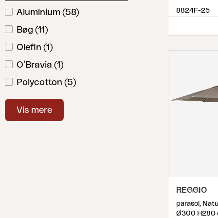
Reggio
(
3
)
8824F-25
Aluminium
(
58
)
Shanghai
(
6
)
Bøg
(
11
)
Trieste
(
2
)
Olefin
(
1
)
Varallo
(
3
)
O’Bravia
(
1
)
Vinovo
(
6
)
Polycotton
(
5
)
Polyester
(
69
)
Vis mere
Stål
(
11
)
REGGIO
parasol, Nat
Ø300 H280