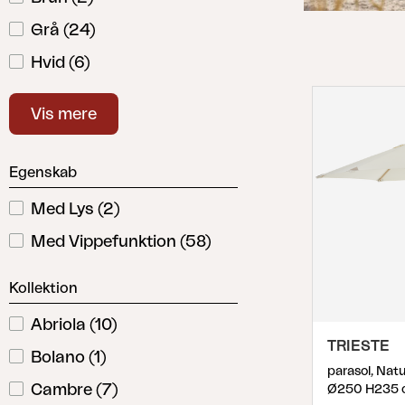
Hynde
Grå
(
24
)
Opbevaring
Hvid
(
6
)
Møbelovertræk
Salgsmateriale
Natur
(
14
)
Vedligeholdelsesprodukter
Vis mere
Rød
(
1
)
Sæt
Sort
(
2
)
Egenskab
Med Lys
(
2
)
Med Vippefunktion
(
58
)
Kollektion
Abriola
(
10
)
TRIESTE
Bolano
(
1
)
parasol, Nat
Cambre
(
7
)
Ø250 H235 