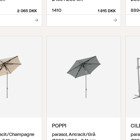
1410
889
2 065 DKK
1 815 DKK
POPPI
CI
tracit/Champagne
parasol, Antracit/Grå
para