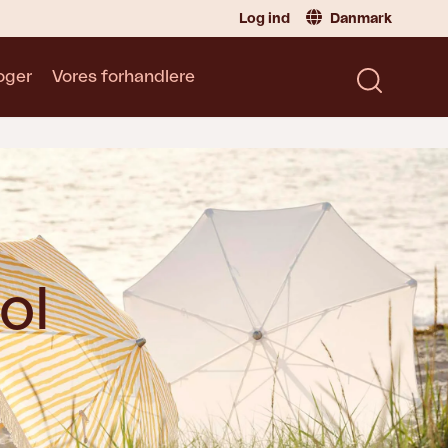
Log ind
Danmark
oger
Vores forhandlere
Forhandler
Danmark
|
Denmark
Sverige
|
Sweden
Katalog
Norge
|
Norway
Læs vores katalog
Global
|
Global
Tyskland
|
Germany
Frankrike
|
France
ol
Skift til privatperson