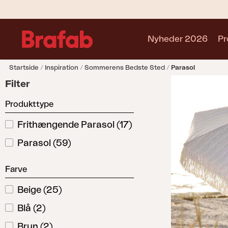
Nyheder 2026
Pr
Startside
Inspiration
Sommerens Bedste Sted
Parasol
Produkter
Filter
Sofa
Produkttype
Lænestol
Stol
Frithængende Parasol
(
17
)
Bord
Parasol
(
59
)
Udekøkken
Solseng
Farve
Relax
Hængesofa
Beige
(
25
)
Parasol
Blå
(
2
)
Pavillion
Tilbehør
Brun
(
2
)