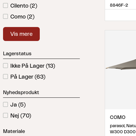
Cilento
(
2
)
8846F-2
Como
(
2
)
Easy Sun
(
1
)
Vis mere
Follina
(
5
)
Gatsby
(
5
)
Lagerstatus
Linz
(
6
)
Ikke På Lager
(
13
)
Luzzi
(
1
)
På Lager
(
63
)
Mozzo
(
1
)
Nyhedsprodukt
Paliano
(
4
)
Paris
(
1
)
Ja
(
5
)
Parma
(
1
)
Nej
(
70
)
COMO
Poppi
(
9
)
parasol, Nat
Materiale
W300 D300