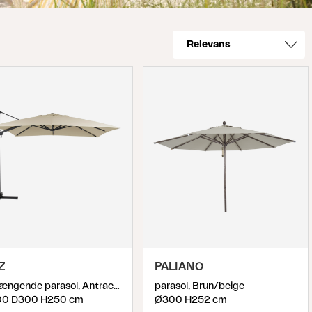
Z
PALIANO
frithængende parasol, Antracit/khaki
parasol, Brun/beige
0 D300 H250 cm
Ø300 H252 cm