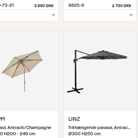
-73-21
8825-6
3 890 DKK
2 730 DKK
PI
LINZ
sol, Antracit/Champagne
frithængende parasol, Antracit/Grå
0 H200 - 249 cm
Ø300 H250 cm