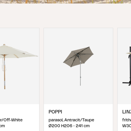
Peace
Grower Greens
Lomma
Kelia
Delia
Lyra
POPPI
LIN
ur/Off-White
parasol, Antracit/Taupe
cm
Ø200 H206 - 241 cm
W30