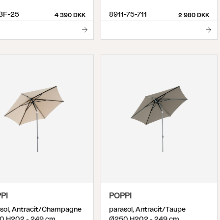
3F-25
8911-75-711
4 390 DKK
2 980 DKK
PI
POPPI
sol, Antracit/Champagne
parasol, Antracit/Taupe
0 H202 - 249 cm
Ø250 H202 - 249 cm