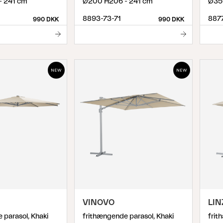
- 241 cm
Ø200 H206 - 241 cm
Ø35
8893-73-71
8877
990 DKK
990 DKK
VINOVO
LIN
 parasol, Khaki
frithængende parasol, Khaki