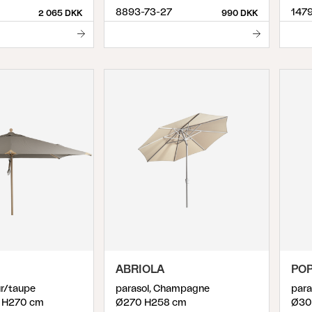
8893-73-27
1479
2 065 DKK
990 DKK
ABRIOLA
POP
ur/taupe
parasol, Champagne
para
 H270 cm
Ø270 H258 cm
Ø30