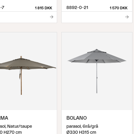
-7
8892-0-21
1 815 DKK
1 570 DKK
RMA
BOLANO
sol, Natur/taupe
parasol, Grå/grå
0 H270 cm
Ø330 H315 cm