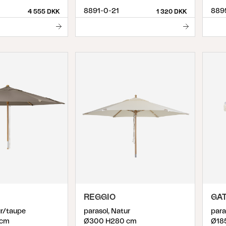
8891-0-21
889
4 555 DKK
1 320 DKK
REGGIO
GA
ur/taupe
parasol, Natur
para
 cm
Ø300 H280 cm
Ø18