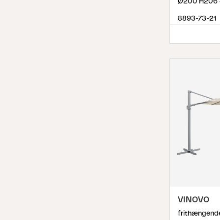
Ø200 H206 
8893-73-21
VINOVO
frithængende