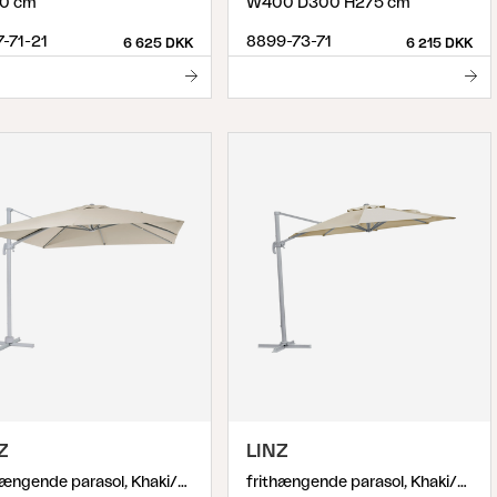
0 cm
W400 D300 H275 cm
-71-21
8899-73-71
6 625 DKK
6 215 DKK
Z
LINZ
frithængende parasol, Khaki/Light Grey
frithængende parasol, Khaki/Light Grey