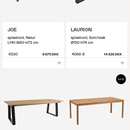
JOE
LAURION
spisebord, Natur
spisebord, Sort/teak
L140 W80 H73 cm
Ø150 H74 cm
4330
4066-8
6 875 DKK
14 835 DKK