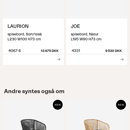
LAURION
JOE
spisebord, Sort/teak
spisebord, Natur
L230 W100 H73 cm
L195 W90 H73 cm
4067-8
4331
13 675 DKK
9 530 DKK
Andre syntes også om