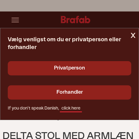
x
Vælg venligst om du er privatperson eller
forhandler
Startside
Stol
Delta Stol Med Armlæn Sort/Teddy Black
Privatperson
Forhandler
If you don't speak Danish,
click here
DELTA STOL MED ARMLÆN