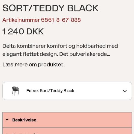
SORT/TEDDY BLACK
Artikelnummer 5551-8-67-888
1 240 DKK
Delta kombinerer komfort og holdbarhed med
elegant flettet design. Det pulverlakerede
aluminiumsstel modstår rust og korrosion, mens
Læs mere om produktet
fletningen tilføjer organisk udtryk i jordfarver.
Inklusiv blød pude i Teddy stof. Kan stables op til
fire stole.
Farve: Sort/Teddy Black
Beskrivelse