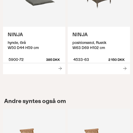
NINJA
NINJA
hynde, Grå
positionsstol, Rustik
W50 D44 H59 cm
W63 D69 H102 cm
5900-72
4533-63
385 DKK
2 150 DKK
Andre syntes også om