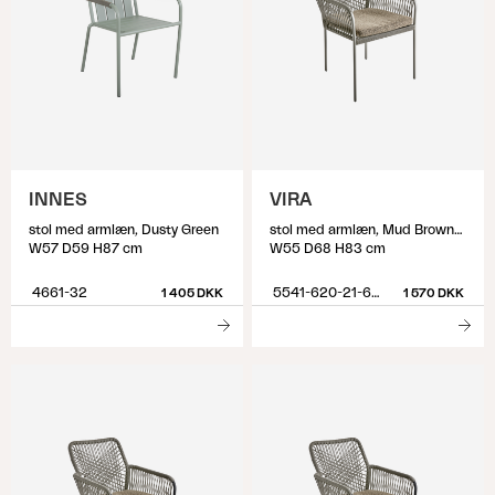
INNES
VIRA
stol med armlæn, Dusty Green
stol med armlæn, Mud Brown/Khaki
W57 D59 H87 cm
W55 D68 H83 cm
4661-32
5541-620-21-620
1 405 DKK
1 570 DKK