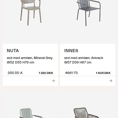
NUTA
INNES
stol med armlæn, Mineral Grey
stol med armlæn, Antracit
W52 D55 H79 cm
W57 D59 H87 cm
355.55-A
4661-73
1 320 DKK
1 405 DKK