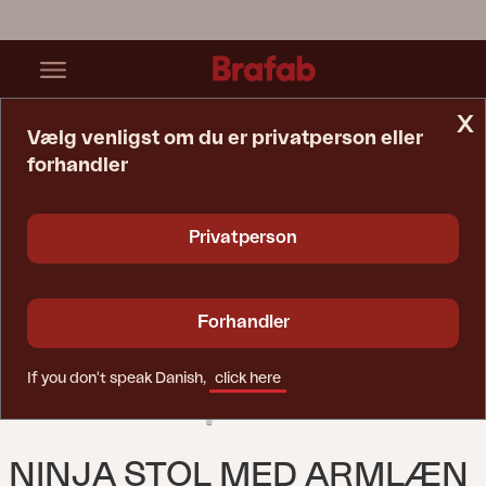
x
Vælg venligst om du er privatperson eller
forhandler
Startside
Stol
Ninja Stol Med Armlæn Rustik
Privatperson
Forhandler
If you don't speak Danish,
click here
NINJA STOL MED ARMLÆN