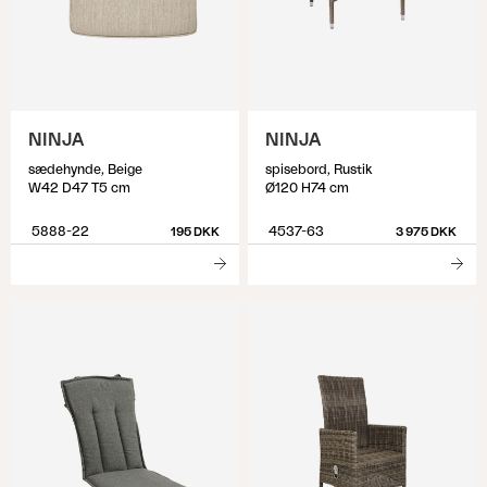
NINJA
NINJA
sædehynde, Beige
spisebord, Rustik
W42 D47 T5 cm
Ø120 H74 cm
5888-22
4537-63
195 DKK
3 975 DKK