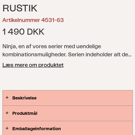
RUSTIK
Artikelnummer 4531-63
1 490 DKK
Ninja, en af vores serier med uendelige
kombinationsmuligheder. Serien indeholder alt det,
du behøver for at lave en skøn sofagruppe eller et
Læs mere om produktet
komfortabelt spiseområde i din helt egen stil.
Beskrivelse
Produktmål
Emballageinformation