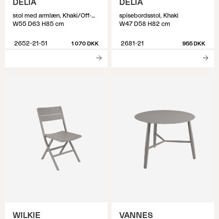
DELIA
DELIA
stol med armlæn, Khaki/Off-white
spisebordsstol, Khaki
W55 D63 H85 cm
W47 D58 H82 cm
2652-21-51
2681-21
1 070 DKK
955 DKK
WILKIE
VANNES