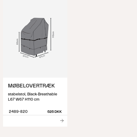
MØBELOVERTRÆK
stabelstol, Black-Breathable
L67 W67 H110 cm
2489-820
525 DKK