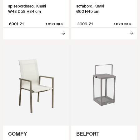
spisebordsstol, Khaki
sofabord, Khaki
W48 D58 H84 cm
Ø60 H45 cm
6901-21
4006-21
1 090 DKK
1 070 DKK
COMFY
BELFORT