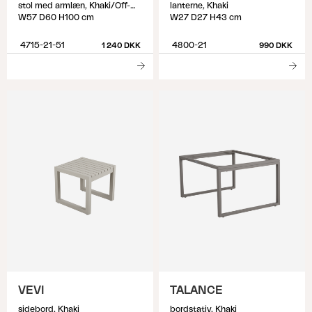
stol med armlæn, Khaki/Off-white
lanterne, Khaki
W57 D60 H100 cm
W27 D27 H43 cm
4715-21-51
4800-21
1 240 DKK
990 DKK
VEVI
TALANCE
sidebord, Khaki
bordstativ, Khaki