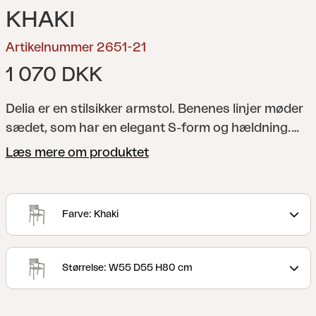
KHAKI
Artikelnummer 2651-21
1 070 DKK
Delia er en stilsikker armstol. Benenes linjer møder
sædet, som har en elegant S-form og hældning.
Fås i hele ni farver, så du kan skabe en personlig
Læs mere om produktet
stil ved at kombinere møblerne efter eget valg.
Komplementer gerne med Delia hynder.
En
moderne og stilren kollektion med tydelige linjer,
Farve: Khaki
der fremhæves af de buede former for maksimal
komfort. Delia er skandinavisk stil, når den er
bedst.
Størrelse: W55 D55 H80 cm