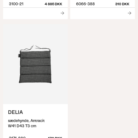
3100-21
6066-388
4 885 DKK
310 DKK
DELIA
sædehynde, Antracit
W41 D43 T3 cm