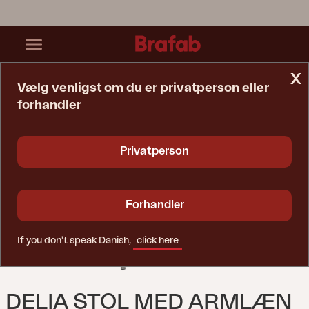
x
Vælg venligst om du er privatperson eller
forhandler
Startside
Stol
Delia Stol Med Armlæn Khaki
Privatperson
Forhandler
If you don't speak Danish,
click here
DELIA STOL MED ARMLÆN