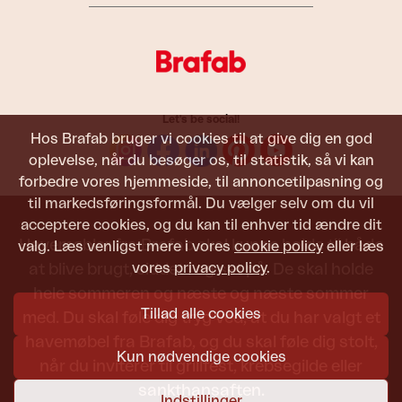
Let's be social!
Hos Brafab bruger vi cookies til at give dig en god
oplevelse, når du besøger os, til statistik, så vi kan
forbedre vores hjemmeside, til annoncetilpasning og
til markedsføringsformål. Du vælger selv om du vil
acceptere cookies, og du kan til enhver tid ændre dit
Havemøbler fra Brafab skal kunne holde til både
valg. Læs venligst mere i vores
cookie policy
eller læs
vores
privacy policy
.
at blive brugt, siddet i og set på. De skal holde
hele sommeren og næste og næste sommer
Tillad alle cookies
med. Du skal føle dig tryg ved, at du har valgt et
havemøbel fra Brafab, og du skal føle dig stolt,
Kun nødvendige cookies
når du inviterer til grillfest, krebsegilde eller
sankthansaften.
Indstillinger