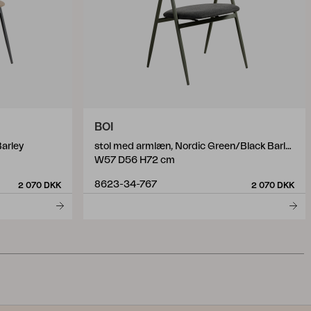
BOI
arley
stol med armlæn, Nordic Green/Black Barley
W57 D56 H72 cm
8623-34-767
2 070 DKK
2 070 DKK