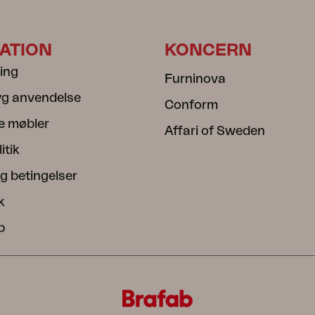
ATION
KONCERN
ning
Furninova
ryg anvendelse
Conform
e møbler
Affari of Sweden
itik
g betingelser
k
b