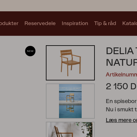
odukter
Reservedele
Inspiration
Tip & råd
Katal
Samlinger
DELIA
Se alle samlinger
NATU
Artikelnum
2 150 
En spisebor
Motty
Blixt
Trolly
Nu i smukt t
signatursilh
Læs mere o
konturer fo
en elegant p