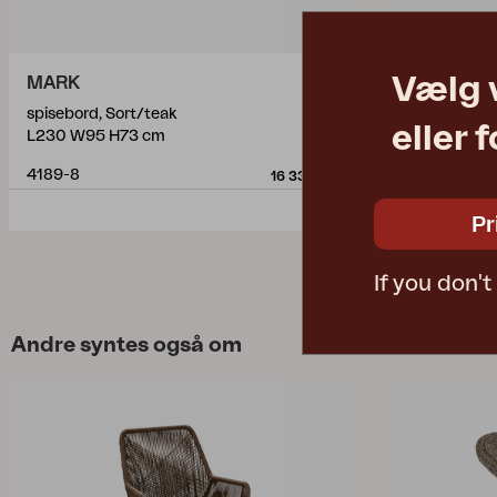
Vælg 
MARK
PEACE W
spisebord, Sort/teak
spisebord, A
eller 
L230 W95 H73 cm
Ø110 H73 cm
4189-8
4307-73-T
16 330 DKK
Pr
If you don'
Andre syntes også om