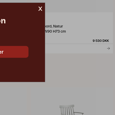
x
on
JOE
spisebord, Natur
L195 W90 H73 cm
4331
15 745 DKK
9 530 DKK
er