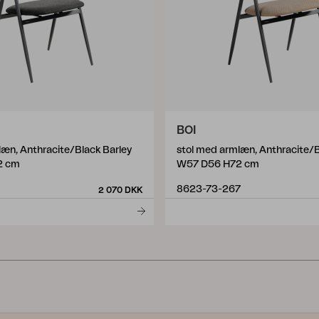
BOI
læn, Anthracite/Black Barley
stol med armlæn, Anthracite/B
2 cm
W57 D56 H72 cm
8623-73-267
2 070 DKK