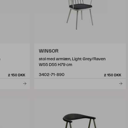
WINSOR
n
stol med armlæn, Light Grey/Raven
W55 D55 H79 cm
3402-71-890
2 150 DKK
2 150 DKK