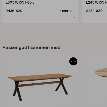
L305 W155 H80 cm
L245 W155 
2435-820
2432-830
1 630 DKK
Passer godt sammen med