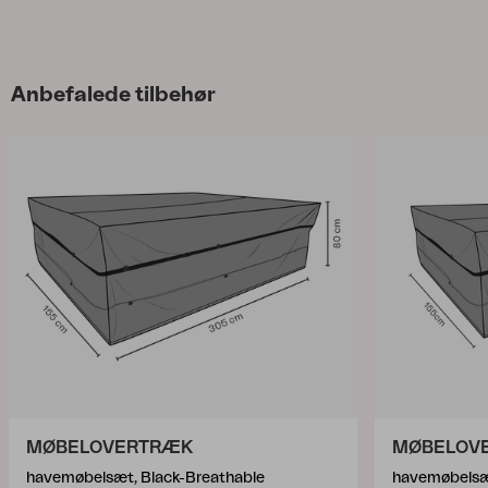
Anbefalede tilbehør
MØBELOVERTRÆK
MØBELOV
havemøbelsæt, Black-Breathable
havemøbelsæ