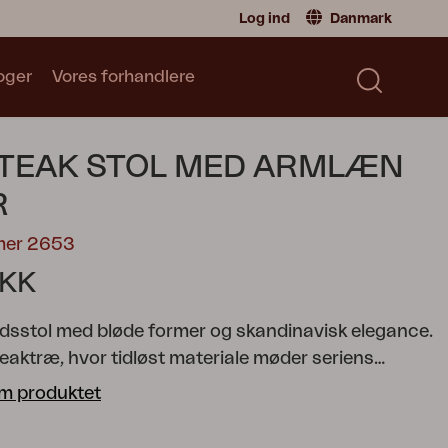
Log ind
Danmark
oger
Vores forhandlere
Forhandler
Danmark
|
Denmark
Sverige
|
Sweden
Katalog
 TEAK STOL MED ARMLÆN
Norge
|
Norway
Læs vores katalog
Global
|
Global
R
Tyskland
|
Germany
mer 2653
Frankrike
|
France
DKK
Skift til privatperson
dsstol med bløde former og skandinavisk elegance.
eaktræ, hvor tidløst materiale møder seriens
uet. De buede ribber i sæde og ryg følger kroppens
m produktet
r ekstra komfort, mens det vinklede ryglæn skaber
rofil. En moderne klassiker – genskabt i massivt