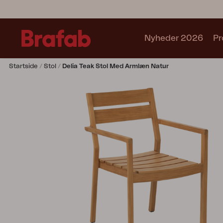
Nyheder 2026
Pr
Startside
Stol
Delia Teak Stol Med Armlæn Natur
Produkter
Sofa
Lænestol
Stol
Bord
Udekøkken
Solseng
Relax
Hængesofa
Parasol
Pavillion
Tilbehør