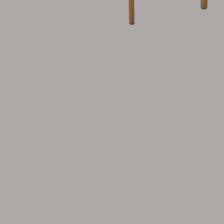
Hynde
Opbevaring
Møbelovertræk
Salgsmateriale
Vedligeholdelsesprodukter
Sæt