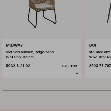
MIDWAY
BOI
stol med armlæn, Beige/sand
stol med arm
W61 D66 H91 cm
W57 D56 H7
5032-8-21-02
8623-73-767
2 480 DKK