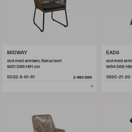
MIDWAY
EADS
stol med armlæn, Natur/sort
stol med arm
W61 D66 H91 cm
W64 D68 H8
5032-8-61-81
3920-21-20
2 480 DKK