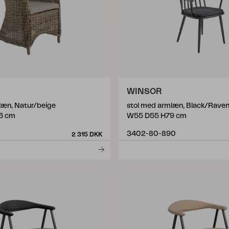
WINSOR
læn, Natur/beige
stol med armlæn, Black/Rave
6 cm
W55 D55 H79 cm
3402-80-890
2 315 DKK