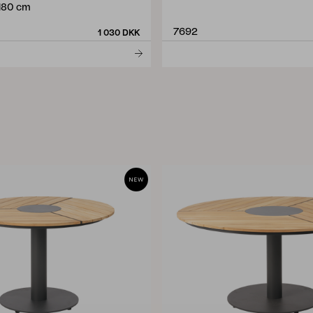
H80 cm
7692
1 030 DKK