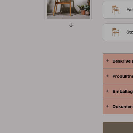
træ.
Peace
Grower Greens
Lomma
Far
St
Kelia
Delia
Lyra
Beskrivel
Produktm
Emballag
Dokumen