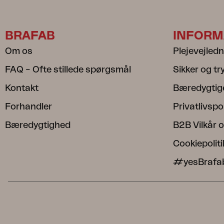
BRAFAB
INFORM
Om os
Plejevejled
FAQ – Ofte stillede spørgsmål
Sikker og t
Kontakt
Bæredygtig
Forhandler
Privatlivspol
Bæredygtighed
B2B Vilkår o
Cookiepoliti
#yesBrafa