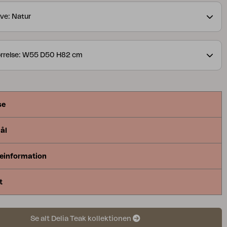
ve: Natur
ørrelse: W55 D50 H82 cm
se
ål
einformation
t
Se alt Delia Teak kollektionen